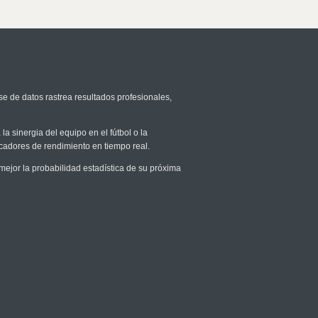
se de datos rastrea resultados profesionales,
la sinergia del equipo en el fútbol o la
icadores de rendimiento en tiempo real.
jor la probabilidad estadística de su próxima