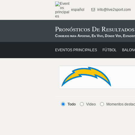
español
info@live2sport.com
Pronósticos De Resultados
Consejos para Apostar, En Vivo, Dónde Ver, Estadís
EVENTOS PRINCIPALES
FÚTBOL
BALON
Todo
Video
Momentos desta