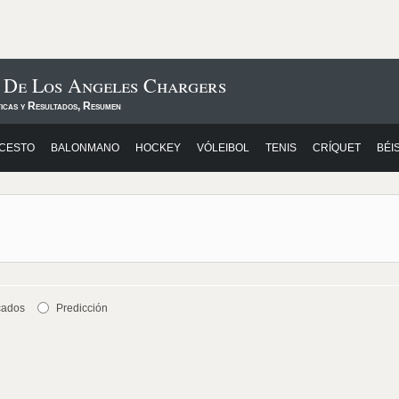
 De Los Angeles Chargers
ticas y Resultados, Resumen
CESTO
BALONMANO
HOCKEY
VÓLEIBOL
TENIS
CRÍQUET
BÉI
cados
Predicción