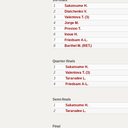
1/8-finals
1
Sakatsume H.
2
Diatchenko V.
3
Valentova T. (3)
4
Jorge M.
5
Preston T.
6
Inoue H.
7
Friedsam A-L.
8
Barthel M. (RET.)
Quarter-finals
1
Sakatsume H.
2
Valentova T. (3)
3
Tararudee L.
4
Friedsam A-L.
Semi-finals
1
Sakatsume H.
2
Tararudee L.
Final