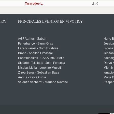
Tararudee L.
2 : 0
 HOY
PRINCIPALES EVENTOS EN VIVO HOY
AGF Aarhus - Sabah
Nuno Bo
Fenerbahçe - Sturm Graz
Jessic
Ferencvárosi - Górnik Zabrze
Sloane 
Brann - Apollon Limassol
Jenson
Panathinaikos - CSKA 1948 Sofia
Zachary
Stefanos Tsitsipas - Joao Fonseca
Darya K
Nicolas Mejia - Lorenzo Musetti
Miomir 
Zizou Bergs - Sebastian Baez
Ignacio
Ann Li - Kayla Cross
Marie 
Valentin Vacherot - Mariano Navone
Casper