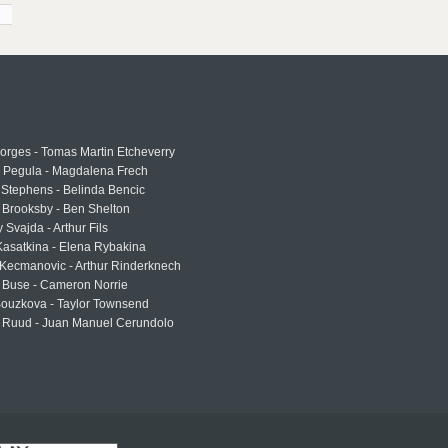
rges - Tomas Martin Etcheverry
a Pegula - Magdalena Frech
Stephens - Belinda Bencic
 Brooksby - Ben Shelton
 Svajda - Arthur Fils
asatkina - Elena Rybakina
Kecmanovic - Arthur Rinderknech
 Buse - Cameron Norrie
Bouzkova - Taylor Townsend
 Ruud - Juan Manuel Cerundolo