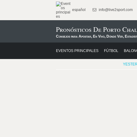
español
info@live2sport.com
Pronósticos De Porto Cha
Consejos para Apostar, En Vivo, Dónde Ver, Estadíst
EVENTOS PRINCIPALES
FÚTBOL
BALON
YESTE