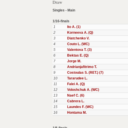
Draw
Singles - Main
1/16-finals
1
Ito A. (1)
2
Korneeva A. (Q)
3
Diatchenko V.
4
Couto L. (WC)
5
Valentova T. (3)
6
Bektas E. (Q)
7
Jorge M.
8
Andrianjafitrimo T.
9
Costoulas S. (RET.) (7)
10
Tararudee L.
11
Falei A. (Q)
12
Voloshchuk A. (WC)
13
Naef C. (6)
14
Cabrera L.
15
Laundes F. (WC)
16
Hontama M.