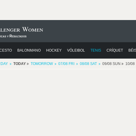
llenger Women
icas y Resultados
CESTO
BALONMANO
HOCKEY
VÓLEIBOL
TENIS
CRÍQUET
BÉI
RDAY
TODAY
TOMORROW
07/08 FRI
08/08 SAT
09/08 SUN
10/0