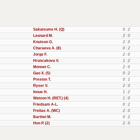
Sakatsume H. (Q)
0 : 2
Leonard M.
2 : 0
Knutson G.
2 : 0
Charaeva A. (8)
0 : 2
Jorge F.
2 : 0
Hruncakova V.
1 : 2
Monnet C.
2 : 0
Gao X. (5)
0 : 2
Preston T.
0 : 1
Ryser V.
2 : 0
Inoue H.
1 : 2
Watson H. (RET.) (4)
1 : 0
Friedsam A-L.
0 : 2
Freitas A. (WC)
2 : 0
Barthel M.
0 : 2
Hon P. (2)
2 : 0