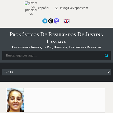
español
info@live2sport.com
Pronósticos De Resultados De Justina
Lassaga
Consejos para Apostar, En Vivo, Dónde Ver, Estadísticas y Resultados