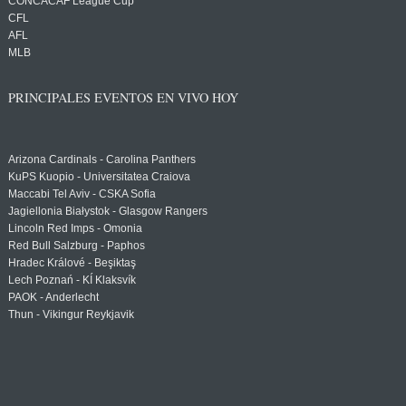
CONCACAF League Cup
CFL
AFL
MLB
PRINCIPALES EVENTOS EN VIVO HOY
Arizona Cardinals - Carolina Panthers
KuPS Kuopio - Universitatea Craiova
Maccabi Tel Aviv - CSKA Sofia
Jagiellonia Białystok - Glasgow Rangers
Lincoln Red Imps - Omonia
Red Bull Salzburg - Paphos
Hradec Králové - Beşiktaş
Lech Poznań - KÍ Klaksvík
PAOK - Anderlecht
Thun - Vikingur Reykjavik