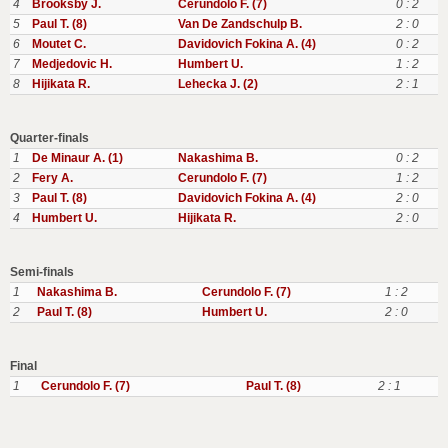
4
Brooksby J.
Cerundolo F. (7)
0 : 2
5
Paul T. (8)
Van De Zandschulp B.
2 : 0
6
Moutet C.
Davidovich Fokina A. (4)
0 : 2
7
Medjedovic H.
Humbert U.
1 : 2
8
Hijikata R.
Lehecka J. (2)
2 : 1
Quarter-finals
1
De Minaur A. (1)
Nakashima B.
0 : 2
2
Fery A.
Cerundolo F. (7)
1 : 2
3
Paul T. (8)
Davidovich Fokina A. (4)
2 : 0
4
Humbert U.
Hijikata R.
2 : 0
Semi-finals
1
Nakashima B.
Cerundolo F. (7)
1 : 2
2
Paul T. (8)
Humbert U.
2 : 0
Final
1
Cerundolo F. (7)
Paul T. (8)
2 : 1