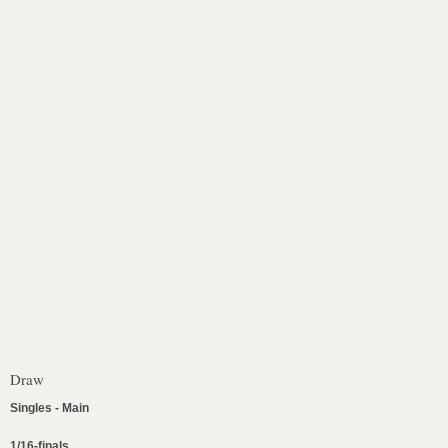
Draw
Singles - Main
1/16-finals