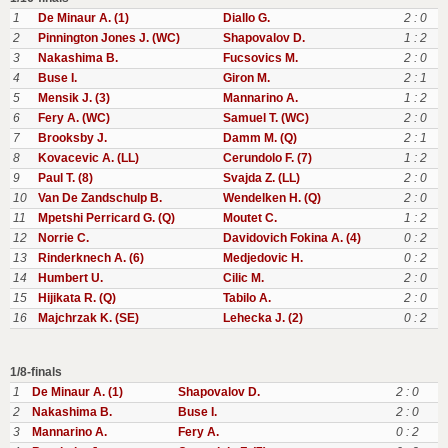
1
De Minaur A. (1)
Diallo G.
2 : 0
2
Pinnington Jones J. (WC)
Shapovalov D.
1 : 2
3
Nakashima B.
Fucsovics M.
2 : 0
4
Buse I.
Giron M.
2 : 1
5
Mensik J. (3)
Mannarino A.
1 : 2
6
Fery A. (WC)
Samuel T. (WC)
2 : 0
7
Brooksby J.
Damm M. (Q)
2 : 1
8
Kovacevic A. (LL)
Cerundolo F. (7)
1 : 2
9
Paul T. (8)
Svajda Z. (LL)
2 : 0
10
Van De Zandschulp B.
Wendelken H. (Q)
2 : 0
11
Mpetshi Perricard G. (Q)
Moutet C.
1 : 2
12
Norrie C.
Davidovich Fokina A. (4)
0 : 2
13
Rinderknech A. (6)
Medjedovic H.
0 : 2
14
Humbert U.
Cilic M.
2 : 0
15
Hijikata R. (Q)
Tabilo A.
2 : 0
16
Majchrzak K. (SE)
Lehecka J. (2)
0 : 2
1/8-finals
1
De Minaur A. (1)
Shapovalov D.
2 : 0
2
Nakashima B.
Buse I.
2 : 0
3
Mannarino A.
Fery A.
0 : 2