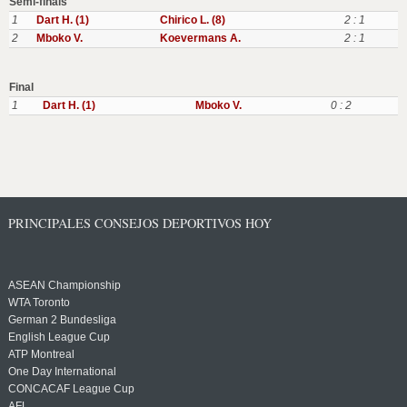
Semi-finals
1
Dart H. (1)
Chirico L. (8)
2 : 1
2
Mboko V.
Koevermans A.
2 : 1
Final
1
Dart H. (1)
Mboko V.
0 : 2
PRINCIPALES CONSEJOS DEPORTIVOS HOY
ASEAN Championship
WTA Toronto
German 2 Bundesliga
English League Cup
ATP Montreal
One Day International
CONCACAF League Cup
AFL