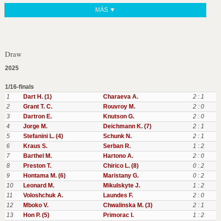
MÁS ▼
Draw
2025
1/16-finals
1
Dart H. (1)
Charaeva A.
2 : 1
2
Grant T. C.
Rouvroy M.
2 : 0
3
Dartron E.
Knutson G.
2 : 0
4
Jorge M.
Deichmann K. (7)
2 : 1
5
Stefanini L. (4)
Schunk N.
2 : 1
6
Kraus S.
Serban R.
1 : 2
7
Barthel M.
Hartono A.
2 : 0
8
Preston T.
Chirico L. (8)
0 : 2
9
Hontama M. (6)
Maristany G.
0 : 2
10
Leonard M.
Mikulskyte J.
1 : 2
11
Voloshchuk A.
Laundes F.
2 : 0
12
Mboko V.
Chwalinska M. (3)
2 : 1
13
Hon P. (5)
Primorac I.
1 : 2