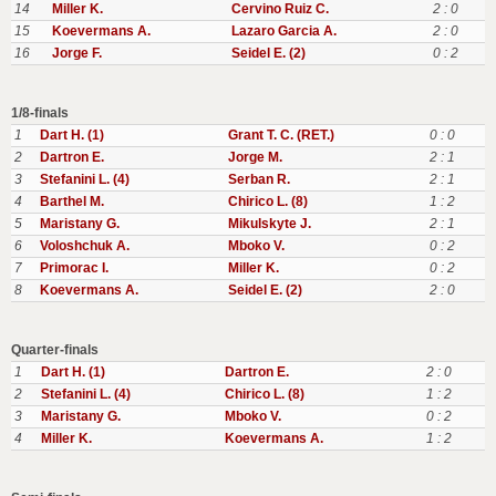
14
Miller K.
Cervino Ruiz C.
2 : 0
15
Koevermans A.
Lazaro Garcia A.
2 : 0
16
Jorge F.
Seidel E. (2)
0 : 2
1/8-finals
1
Dart H. (1)
Grant T. C. (RET.)
0 : 0
2
Dartron E.
Jorge M.
2 : 1
3
Stefanini L. (4)
Serban R.
2 : 1
4
Barthel M.
Chirico L. (8)
1 : 2
5
Maristany G.
Mikulskyte J.
2 : 1
6
Voloshchuk A.
Mboko V.
0 : 2
7
Primorac I.
Miller K.
0 : 2
8
Koevermans A.
Seidel E. (2)
2 : 0
Quarter-finals
1
Dart H. (1)
Dartron E.
2 : 0
2
Stefanini L. (4)
Chirico L. (8)
1 : 2
3
Maristany G.
Mboko V.
0 : 2
4
Miller K.
Koevermans A.
1 : 2