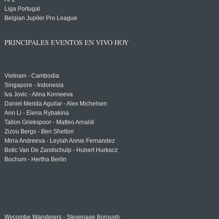
Liga Portugal
Belgian Jupiler Pro League
PRINCIPALES EVENTOS EN VIVO HOY
Vietnam - Cambodia
Singapore - Indonesia
Iva Jovic - Alina Korneeva
Daniel Merida Aguilar - Alex Michelsen
Ann Li - Elena Rybakina
Tallon Griekspoor - Matteo Arnaldi
Zizou Bergs - Ben Shelton
Mirra Andreeva - Leylah Annie Fernandez
Botic Van De Zandschulp - Hubert Hurkacz
Bochum - Hertha Berlin
Wycombe Wanderers - Stevenage Borough