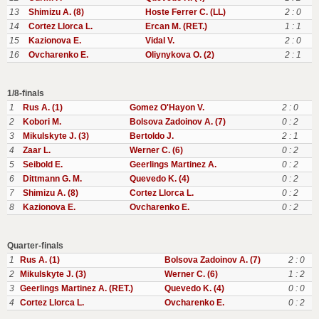
13
Shimizu A. (8)
Hoste Ferrer C. (LL)
2 : 0
14
Cortez Llorca L.
Ercan M. (RET.)
1 : 1
15
Kazionova E.
Vidal V.
2 : 0
16
Ovcharenko E.
Oliynykova O. (2)
2 : 1
1/8-finals
1
Rus A. (1)
Gomez O'Hayon V.
2 : 0
2
Kobori M.
Bolsova Zadoinov A. (7)
0 : 2
3
Mikulskyte J. (3)
Bertoldo J.
2 : 1
4
Zaar L.
Werner C. (6)
0 : 2
5
Seibold E.
Geerlings Martinez A.
0 : 2
6
Dittmann G. M.
Quevedo K. (4)
0 : 2
7
Shimizu A. (8)
Cortez Llorca L.
0 : 2
8
Kazionova E.
Ovcharenko E.
0 : 2
Quarter-finals
1
Rus A. (1)
Bolsova Zadoinov A. (7)
2 : 0
2
Mikulskyte J. (3)
Werner C. (6)
1 : 2
3
Geerlings Martinez A. (RET.)
Quevedo K. (4)
0 : 0
4
Cortez Llorca L.
Ovcharenko E.
0 : 2