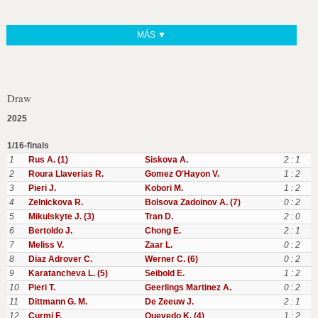
MÁS ▼
Draw
2025
1/16-finals
1
Rus A. (1)
Siskova A.
2 : 1
2
Roura Llaverias R.
Gomez O'Hayon V.
1 : 2
3
Pieri J.
Kobori M.
1 : 2
4
Zelnickova R.
Bolsova Zadoinov A. (7)
0 : 2
5
Mikulskyte J. (3)
Tran D.
2 : 0
6
Bertoldo J.
Chong E.
2 : 1
7
Meliss V.
Zaar L.
0 : 2
8
Diaz Adrover C.
Werner C. (6)
0 : 2
9
Karatancheva L. (5)
Seibold E.
1 : 2
10
Pieri T.
Geerlings Martinez A.
0 : 2
11
Dittmann G. M.
De Zeeuw J.
2 : 1
12
Curmi F.
Quevedo K. (4)
1 : 2