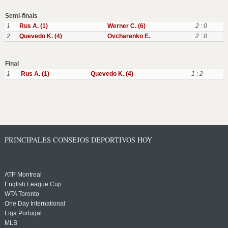
Semi-finals
1
Rus A. (1)
Werner C. (6)
2 : 0
2
Quevedo K. (4)
Ovcharenko E.
2 : 0
Final
1
Rus A. (1)
Quevedo K. (4)
1 : 2
PRINCIPALES CONSEJOS DEPORTIVOS HOY
ATP Montreal
English League Cup
WTA Toronto
One Day International
Liga Portugal
MLB