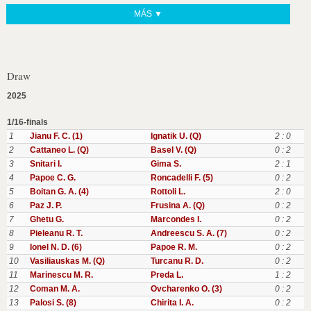
MÁS ▼
Draw
2025
1/16-finals
1
Jianu F. C. (1)
Ignatik U. (Q)
2 : 0
2
Cattaneo L. (Q)
Basel V. (Q)
0 : 2
3
Snitari I.
Gima S.
2 : 1
4
Papoe C. G.
Roncadelli F. (5)
0 : 2
5
Boitan G. A. (4)
Rottoli L.
2 : 0
6
Paz J. P.
Frusina A. (Q)
0 : 2
7
Ghetu G.
Marcondes I.
0 : 2
8
Pieleanu R. T.
Andreescu S. A. (7)
0 : 2
9
Ionel N. D. (6)
Papoe R. M.
0 : 2
10
Vasiliauskas M. (Q)
Turcanu R. D.
0 : 2
11
Marinescu M. R.
Preda L.
1 : 2
12
Coman M. A.
Ovcharenko O. (3)
0 : 2
13
Palosi S. (8)
Chirita I. A.
0 : 2