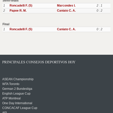
Semi-finals
1
Roncadelli F. (5)
Marcondes I.
2 : 1
2
Papoe R. M.
Caniato C. A.
0 : 2
Final
1
Roncadelli F. (5)
Caniato C. A.
0 : 2
PRINCIPALES CONSEJOS DEPORTIVOS HOY
ASEAN Championship
WTA Toronto
German 2 Bundesliga
English League Cup
ATP Montreal
One Day International
CONCACAF League Cup
AFL