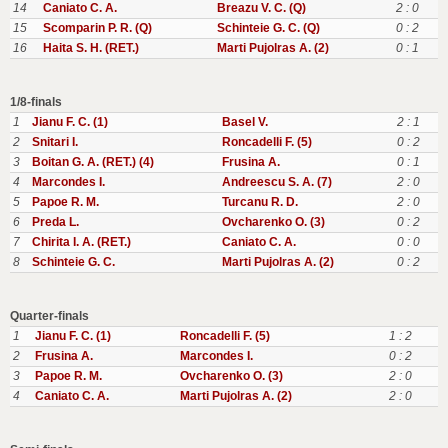
14
Caniato C. A.
Breazu V. C. (Q)
2 : 0
15
Scomparin P. R. (Q)
Schinteie G. C. (Q)
0 : 2
16
Haita S. H. (RET.)
Marti Pujolras A. (2)
0 : 1
1/8-finals
1
Jianu F. C. (1)
Basel V.
2 : 1
2
Snitari I.
Roncadelli F. (5)
0 : 2
3
Boitan G. A. (RET.) (4)
Frusina A.
0 : 1
4
Marcondes I.
Andreescu S. A. (7)
2 : 0
5
Papoe R. M.
Turcanu R. D.
2 : 0
6
Preda L.
Ovcharenko O. (3)
0 : 2
7
Chirita I. A. (RET.)
Caniato C. A.
0 : 0
8
Schinteie G. C.
Marti Pujolras A. (2)
0 : 2
Quarter-finals
1
Jianu F. C. (1)
Roncadelli F. (5)
1 : 2
2
Frusina A.
Marcondes I.
0 : 2
3
Papoe R. M.
Ovcharenko O. (3)
2 : 0
4
Caniato C. A.
Marti Pujolras A. (2)
2 : 0