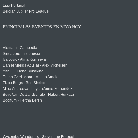
Liga Portugal
Belgian Jupiler Pro League
PRINCIPALES EVENTOS EN VIVO HOY
Vietnam - Cambodia
Singapore - Indonesia
Iva Jovic - Alina Korneeva
Daniel Merida Aguilar - Alex Michelsen
Ann Li - Elena Rybakina
Tallon Griekspoor - Matteo Arnaldi
Zizou Bergs - Ben Shelton
Mirra Andreeva - Leylah Annie Fernandez
Botic Van De Zandschulp - Hubert Hurkacz
Bochum - Hertha Berlin
Wycombe Wanderers - Stevenage Borough