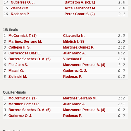
14
Gutierrez O. J.
Battiston A. (RET.)
1 : 0
15
Zielinski M.
Arce Fernandez M.
2 : 0
16
Rodenas P.
Perez Contri S. (2)
2 : 1
1/8-finals
1
McCormick T. (1)
Ciavarella N.
2 : 0
2
Martinez Serrano M.
Miletich I. (8)
2 : 0
3
Callejon H. S.
Martinez Gomez P.
1 : 2
4
Carrascosa Diaz E.
Juan Mano A.
0 : 2
5
Barreto Sanchez D. A. (5)
Villoslada E.
2 : 0
6
Fita Juan S.
Manzanera Pertusa A. (4)
1 : 2
7
Misasi G.
Gutierrez O. J.
0 : 2
8
Zielinski M.
Rodenas P.
0 : 2
Quarter-finals
1
McCormick T. (1)
Martinez Serrano M.
1 : 2
2
Martinez Gomez P.
Juan Mano A.
2 : 1
3
Barreto Sanchez D. A. (5)
Manzanera Pertusa A. (4)
0 : 2
4
Gutierrez O. J.
Rodenas P.
0 : 2