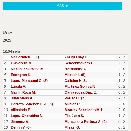
MÁS ▼
Draw
2025
1/16-finals
1
McCormick T. (1)
Zhalgasbay D.
2 : 1
2
Ciavarella N.
Schoenmakers H.
2 : 1
3
Martinez Serrano M.
Hernandez C.
2 : 0
4
Edengren K.
Miletich I. (8)
1 : 2
5
Lopez Montagud C. (3)
Callejon H. S.
1 : 2
6
Lapalu V.
Martinez Gomez P.
0 : 2
7
Martin Roca M.
Carrascosa Diaz E.
0 : 2
8
Juan Mano A.
Parisca I. (7)
2 : 1
9
Barreto Sanchez D. A. (5)
Aunion P.
2 : 0
10
Villoslada E.
Alvarez Sarmiento M. L.
2 : 0
11
Lopez Cherubino N.
Fita Juan S.
1 : 2
12
Jimenez A.
Manzanera Pertusa A. (4)
0 : 2
13
Demin Y. (6)
Misasi G.
0 : 2