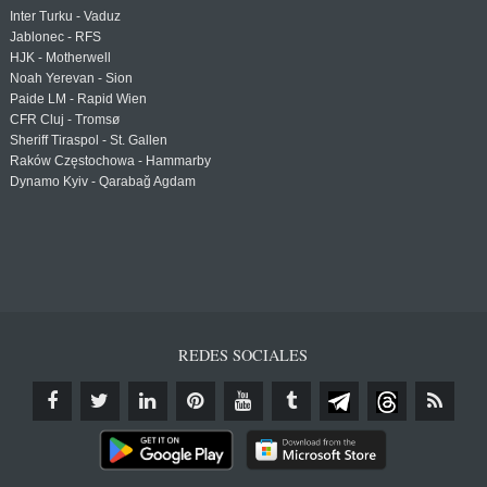
Inter Turku - Vaduz
Jablonec - RFS
HJK - Motherwell
Noah Yerevan - Sion
Paide LM - Rapid Wien
CFR Cluj - Tromsø
Sheriff Tiraspol - St. Gallen
Raków Częstochowa - Hammarby
Dynamo Kyiv - Qarabağ Agdam
REDES SOCIALES