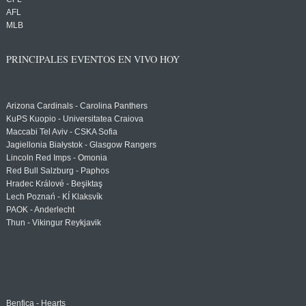
AFL
MLB
PRINCIPALES EVENTOS EN VIVO HOY
Arizona Cardinals - Carolina Panthers
KuPS Kuopio - Universitatea Craiova
Maccabi Tel Aviv - CSKA Sofia
Jagiellonia Białystok - Glasgow Rangers
Lincoln Red Imps - Omonia
Red Bull Salzburg - Paphos
Hradec Králové - Beşiktaş
Lech Poznań - KÍ Klaksvík
PAOK - Anderlecht
Thun - Vikingur Reykjavik
Benfica - Hearts