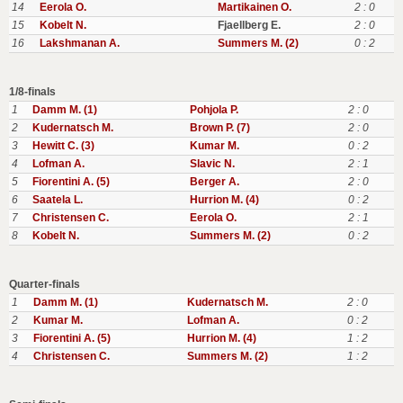
14
Eerola O.
Martikainen O.
2 : 0
15
Kobelt N.
Fjaellberg E.
2 : 0
16
Lakshmanan A.
Summers M. (2)
0 : 2
1/8-finals
1
Damm M. (1)
Pohjola P.
2 : 0
2
Kudernatsch M.
Brown P. (7)
2 : 0
3
Hewitt C. (3)
Kumar M.
0 : 2
4
Lofman A.
Slavic N.
2 : 1
5
Fiorentini A. (5)
Berger A.
2 : 0
6
Saatela L.
Hurrion M. (4)
0 : 2
7
Christensen C.
Eerola O.
2 : 1
8
Kobelt N.
Summers M. (2)
0 : 2
Quarter-finals
1
Damm M. (1)
Kudernatsch M.
2 : 0
2
Kumar M.
Lofman A.
0 : 2
3
Fiorentini A. (5)
Hurrion M. (4)
1 : 2
4
Christensen C.
Summers M. (2)
1 : 2