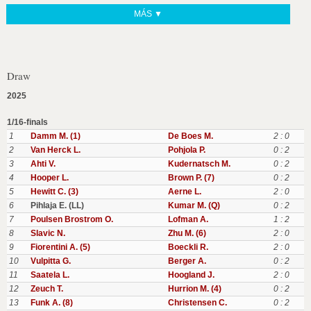
MÁS ▼
Draw
2025
1/16-finals
1
Damm M. (1)
De Boes M.
2 : 0
2
Van Herck L.
Pohjola P.
0 : 2
3
Ahti V.
Kudernatsch M.
0 : 2
4
Hooper L.
Brown P. (7)
0 : 2
5
Hewitt C. (3)
Aerne L.
2 : 0
6
Pihlaja E. (LL)
Kumar M. (Q)
0 : 2
7
Poulsen Brostrom O.
Lofman A.
1 : 2
8
Slavic N.
Zhu M. (6)
2 : 0
9
Fiorentini A. (5)
Boeckli R.
2 : 0
10
Vulpitta G.
Berger A.
0 : 2
11
Saatela L.
Hoogland J.
2 : 0
12
Zeuch T.
Hurrion M. (4)
0 : 2
13
Funk A. (8)
Christensen C.
0 : 2