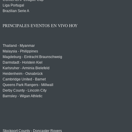
Liga Portugal
Brazilian Serie A
PRINCIPALES EVENTOS EN VIVO HOY
Thailand - Myanmar
Malaysia - Philippines
Magdeburg - Eintracht Braunschweig
Darmstadt - Holstein Kiel
Karlsruher - Arminia Bielefeld
Heidenheim - Osnabrück
Cambridge United - Barnet
Queens Park Rangers - Millwall
Derby County - Lincoln City
Barnsley - Wigan Athletic
Stockport County - Doncaster Rovers