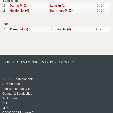
Semi-finals
1
Damm M. (1)
Lofman A.
2 : 0
2
Hurrion M. (4)
Summers M. (2)
2 : 0
Final
1
Damm M. (1)
Hurrion M. (4)
1 : 2
PRINCIPALES CONSEJOS DEPORTIVOS HOY
ASEAN Championship
ATP Montreal
English League Cup
German 2 Bundesliga
WTA Toronto
AFL
MLS
CONCACAF League Cup