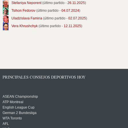
Stefaniya Neporent
(último partido -
26.11.2025
)
Tsihon Fedorov
(último partido -
04.07.2024
)
Uladzislava Famina
(último partido -
02.07.2025
)
Vera Khrushchyk
(último partido -
12.11.2025
)
PRINCIPALES CONSEJOS DEPORTIVOS HOY
ASEAN Championship
ATP Montreal
English League Cup
German 2 Bundesliga
WTA Toronto
AFL