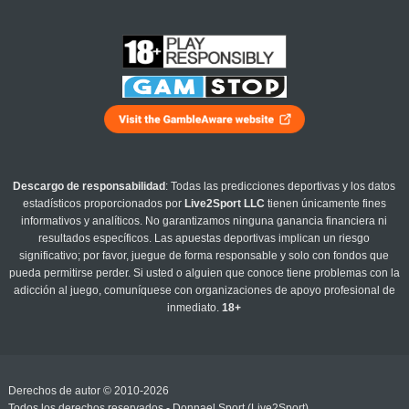
Descargo de responsabilidad
: Todas las predicciones deportivas y los datos
estadísticos proporcionados por
Live2Sport LLC
tienen únicamente fines
informativos y analíticos. No garantizamos ninguna ganancia financiera ni
resultados específicos. Las apuestas deportivas implican un riesgo
significativo; por favor, juegue de forma responsable y solo con fondos que
pueda permitirse perder. Si usted o alguien que conoce tiene problemas con la
adicción al juego, comuníquese con organizaciones de apoyo profesional de
inmediato.
18+
Derechos de autor © 2010-2026
Todos los derechos reservados - Donnael Sport (Live2Sport)