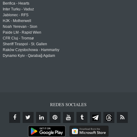
Benfica - Hearts
Inter Turku - Vaduz
Jablonec - RFS
HJK - Motherwell
Noah Yerevan - Sion
Paide LM - Rapid Wien
CFR Cluj - Tromsø
Sheriff Tiraspol - St. Gallen
Raków Częstochowa - Hammarby
Dynamo Kyiv - Qarabağ Agdam
REDES SOCIALES