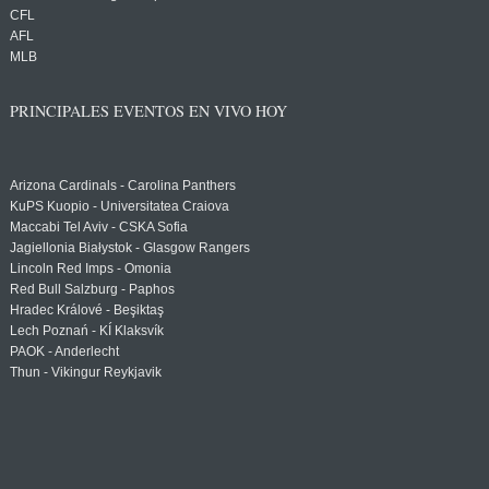
CFL
AFL
MLB
PRINCIPALES EVENTOS EN VIVO HOY
Arizona Cardinals - Carolina Panthers
KuPS Kuopio - Universitatea Craiova
Maccabi Tel Aviv - CSKA Sofia
Jagiellonia Białystok - Glasgow Rangers
Lincoln Red Imps - Omonia
Red Bull Salzburg - Paphos
Hradec Králové - Beşiktaş
Lech Poznań - KÍ Klaksvík
PAOK - Anderlecht
Thun - Vikingur Reykjavik