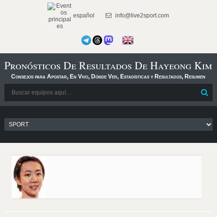
español
info@live2sport.com
Pronósticos De Resultados De Hayeong Kim
Consejos para Apostar, En Vivo, Dónde Ver, Estadísticas y Resultados, Resumen