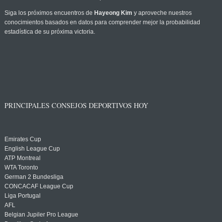
Siga los próximos encuentros de
Hayeong Kim
y aproveche nuestros
conocimientos basados en datos para comprender mejor la probabilidad
estadística de su próxima victoria.
PRINCIPALES CONSEJOS DEPORTIVOS HOY
Emirates Cup
English League Cup
ATP Montreal
WTA Toronto
German 2 Bundesliga
CONCACAF League Cup
Liga Portugal
AFL
Belgian Jupiler Pro League