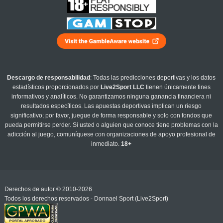
Descargo de responsabilidad
: Todas las predicciones deportivas y los datos
estadísticos proporcionados por
Live2Sport LLC
tienen únicamente fines
informativos y analíticos. No garantizamos ninguna ganancia financiera ni
resultados específicos. Las apuestas deportivas implican un riesgo
significativo; por favor, juegue de forma responsable y solo con fondos que
pueda permitirse perder. Si usted o alguien que conoce tiene problemas con la
adicción al juego, comuníquese con organizaciones de apoyo profesional de
inmediato.
18+
Derechos de autor © 2010-2026
Todos los derechos reservados - Donnael Sport (Live2Sport)