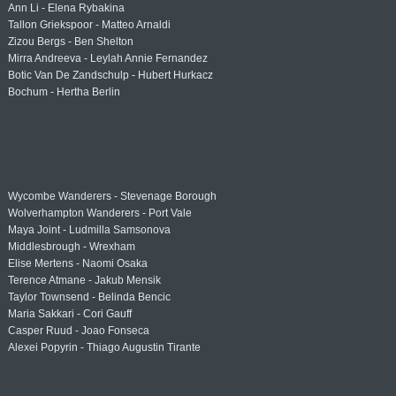
Ann Li - Elena Rybakina
Tallon Griekspoor - Matteo Arnaldi
Zizou Bergs - Ben Shelton
Mirra Andreeva - Leylah Annie Fernandez
Botic Van De Zandschulp - Hubert Hurkacz
Bochum - Hertha Berlin
Wycombe Wanderers - Stevenage Borough
Wolverhampton Wanderers - Port Vale
Maya Joint - Ludmilla Samsonova
Middlesbrough - Wrexham
Elise Mertens - Naomi Osaka
Terence Atmane - Jakub Mensik
Taylor Townsend - Belinda Bencic
Maria Sakkari - Cori Gauff
Casper Ruud - Joao Fonseca
Alexei Popyrin - Thiago Augustin Tirante