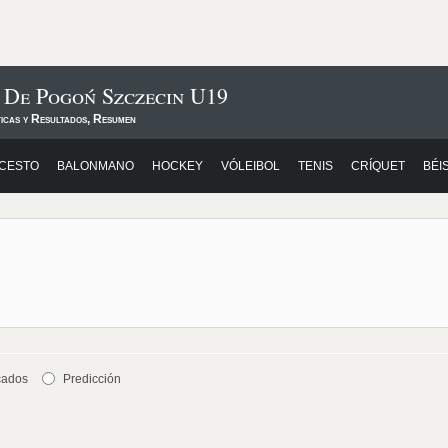
 De Pogoń Szczecin U19
ticas y Resultados, Resumen
CESTO
BALONMANO
HOCKEY
VÓLEIBOL
TENIS
CRÍQUET
BÉI
cados
Predicción