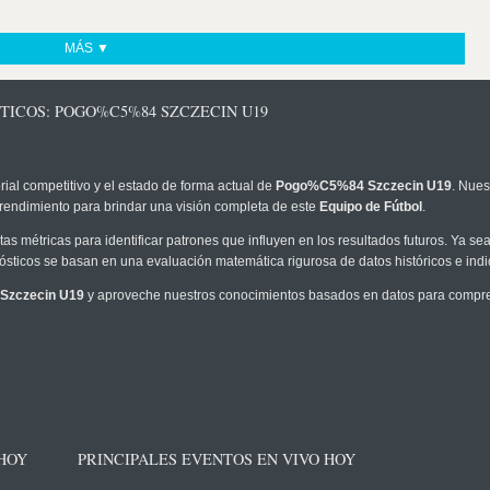
MÁS ▼
TICOS: POGO%C5%84 SZCZECIN U19
rial competitivo y el estado de forma actual de
Pogo%C5%84 Szczecin U19
. Nues
 rendimiento para brindar una visión completa de este
Equipo de Fútbol
.
as métricas para identificar patrones que influyen en los resultados futuros. Ya sea 
onósticos se basan en una evaluación matemática rigurosa de datos históricos e ind
zczecin U19
y aproveche nuestros conocimientos basados en datos para compren
 HOY
PRINCIPALES EVENTOS EN VIVO HOY