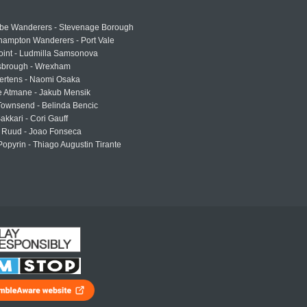
e Wanderers - Stevenage Borough
hampton Wanderers - Port Vale
oint - Ludmilla Samsonova
sbrough - Wrexham
ertens - Naomi Osaka
e Atmane - Jakub Mensik
Townsend - Belinda Bencic
akkari - Cori Gauff
 Ruud - Joao Fonseca
Popyrin - Thiago Augustin Tirante