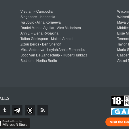
Vietnam - Cambodia
Wycomb
Singapore - Indonesia
Wolver
Iva Jovic - Alina Korneeva
Maya J
Daniel Merida Aguilar - Alex Michelsen
Middle
Ann Li - Elena Rybakina
Elise M
Tallon Griekspoor - Matteo Arnaldi
Terenc
Zizou Bergs - Ben Shelton
Taylor 
Mirra Andreeva - Leylah Annie Fernandez
Maria S
Botic Van De Zandschulp - Hubert Hurkacz
Casper
Bochum - Hertha Berlin
Alexei 
ALES