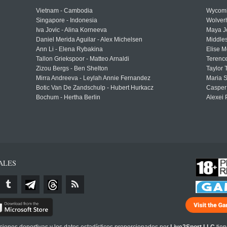
Vietnam - Cambodia
Wycomb
Singapore - Indonesia
Wolver
Iva Jovic - Alina Korneeva
Maya J
Daniel Merida Aguilar - Alex Michelsen
Middle
Ann Li - Elena Rybakina
Elise M
Tallon Griekspoor - Matteo Arnaldi
Terenc
Zizou Bergs - Ben Shelton
Taylor 
Mirra Andreeva - Leylah Annie Fernandez
Maria S
Botic Van De Zandschulp - Hubert Hurkacz
Casper
Bochum - Hertha Berlin
Alexei 
ALES