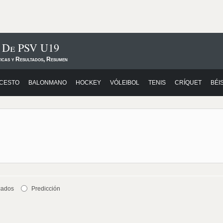
s De PSV U19
ticas y Resultados, Resumen
CESTO
BALONMANO
HOCKEY
VÓLEIBOL
TENIS
CRÍQUET
BÉI
cados
Predicción