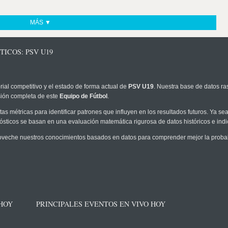
MÁS ▼
ICOS: PSV U19
rial competitivo y el estado de forma actual de
PSV U19
. Nuestra base de datos ra
sión completa de este
Equipo de Fútbol
.
as métricas para identificar patrones que influyen en los resultados futuros. Ya sea 
onósticos se basan en una evaluación matemática rigurosa de datos históricos e ind
veche nuestros conocimientos basados en datos para comprender mejor la probabil
 HOY
PRINCIPALES EVENTOS EN VIVO HOY