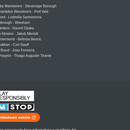
e Wanderers - Stevenage Borough
hampton Wanderers - Port Vale
oint - Ludmilla Samsonova
sbrough - Wrexham
ertens - Naomi Osaka
e Atmane - Jakub Mensik
Townsend - Belinda Bencic
akkari - Cori Gauff
 Ruud - Joao Fonseca
Popyrin - Thiago Augustin Tirante