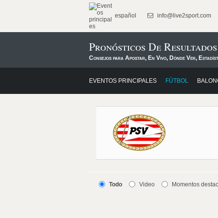
español
info@live2sport.com
Pronósticos De Resultado
Consejos para Apostar, En Vivo, Dónde Ver, Estadís
EVENTOS PRINCIPALES
FÚTBOL
BALON
Todo
Video
Momentos desta