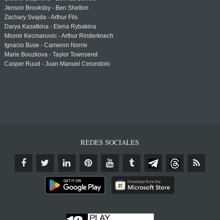
Jenson Brooksby - Ben Shelton
Zachary Svajda - Arthur Fils
Darya Kasatkina - Elena Rybakina
Miomir Kecmanovic - Arthur Rinderknech
Ignacio Buse - Cameron Norrie
Marie Bouzkova - Taylor Townsend
Casper Ruud - Juan Manuel Cerundolo
REDES SOCIALES