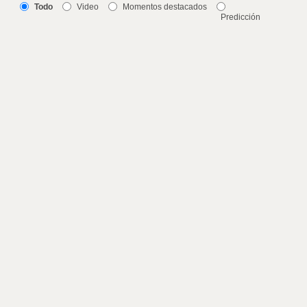
Todo
Video
Momentos destacados
Predicción