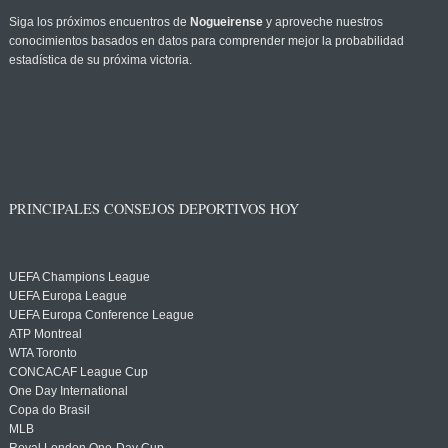
Siga los próximos encuentros de
Nogueirense
y aproveche nuestros
conocimientos basados en datos para comprender mejor la probabilidad
estadística de su próxima victoria.
PRINCIPALES CONSEJOS DEPORTIVOS HOY
UEFA Champions League
UEFA Europa League
UEFA Europa Conference League
ATP Montreal
WTA Toronto
CONCACAF League Cup
One Day International
Copa do Brasil
MLB