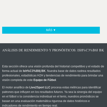
MÁS ▼
ANÁLISIS DE RENDIMIENTO Y PRONÓSTICOS: ISH%C3%B8J BK
Esta sección ofrece una visión profunda del historial competitivo y el estado de
forma actual de
Ish%C3%B8j BK
. Nuestra base de datos rastrea resultados
profesionales, estadísticas H2H y tendencias de rendimiento para brindar una
visión completa de este
Equipo de Fútbol
.
El motor analítico de
Live2Sport LLC
procesa estas métricas para identificar
patrones que influyen en los resultados futuros. Ya sea la sinergia del equipo
en el fútbol o la consistencia individual en el tenis, nuestros pronósticos se
basan en una evaluación matemática rigurosa de datos históricos e
indicadores de rendimiento en tiempo real.