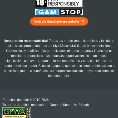
Descargo de responsabilidad
: Todas las predicciones deportivas y los datos
estadísticos proporcionados por
Live2Sport LLC
tienen únicamente fines
informativos y analíticos. No garantizamos ninguna ganancia financiera ni
resultados específicos. Las apuestas deportivas implican un riesgo
significativo; por favor, juegue de forma responsable y solo con fondos que
pueda permitirse perder. Si usted o alguien que conoce tiene problemas con la
adicción al juego, comuníquese con organizaciones de apoyo profesional de
inmediato.
18+
Derechos de autor © 2010-2026
Todos los derechos reservados - Donnael Sport (Live2Sport)