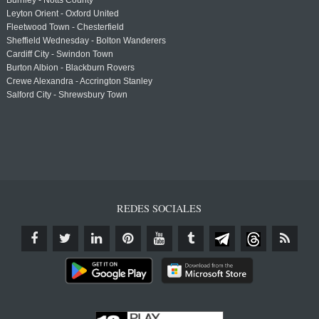
Burnley - Notts County
Leyton Orient - Oxford United
Fleetwood Town - Chesterfield
Sheffield Wednesday - Bolton Wanderers
Cardiff City - Swindon Town
Burton Albion - Blackburn Rovers
Crewe Alexandra - Accrington Stanley
Salford City - Shrewsbury Town
REDES SOCIALES