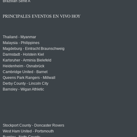
Brazilian Serie A
PRINCIPALES EVENTOS EN VIVO HOY
Thailand - Myanmar
Malaysia - Philippines
Magdeburg - Eintracht Braunschweig
Darmstadt - Holstein Kiel
Karlsruher - Arminia Bielefeld
Heidenheim - Osnabrück
Cambridge United - Barnet
Queens Park Rangers - Millwall
Derby County - Lincoln City
Barnsley - Wigan Athletic
Stockport County - Doncaster Rovers
West Ham United - Portsmouth