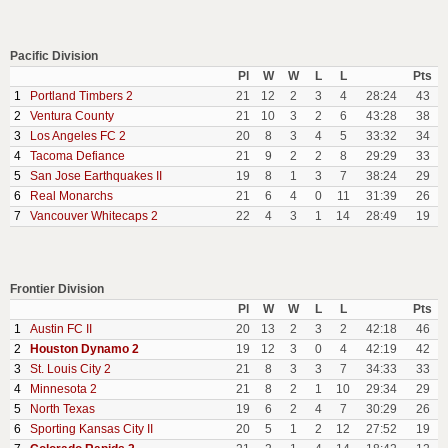
Pacific Division
Pl
W
W
L
L
Pts
1
Portland Timbers 2
21
12
2
3
4
28:24
43
2
Ventura County
21
10
3
2
6
43:28
38
3
Los Angeles FC 2
20
8
3
4
5
33:32
34
4
Tacoma Defiance
21
9
2
2
8
29:29
33
5
San Jose Earthquakes II
19
8
1
3
7
38:24
29
6
Real Monarchs
21
6
4
0
11
31:39
26
7
Vancouver Whitecaps 2
22
4
3
1
14
28:49
19
Frontier Division
Pl
W
W
L
L
Pts
1
Austin FC II
20
13
2
3
2
42:18
46
2
Houston Dynamo 2
19
12
3
0
4
42:19
42
3
St. Louis City 2
21
8
3
3
7
34:33
33
4
Minnesota 2
21
8
2
1
10
29:34
29
5
North Texas
19
6
2
4
7
30:29
26
6
Sporting Kansas City II
20
5
1
2
12
27:52
19