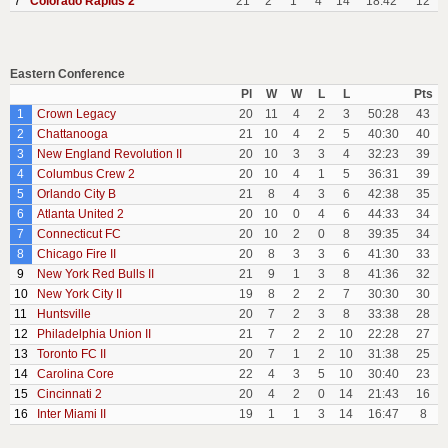
7
Colorado Rapids 2
21
2
1
4
14
18:42
12
Eastern Conference
Pl
W
W
L
L
Pts
1
Crown Legacy
20
11
4
2
3
50:28
43
2
Chattanooga
21
10
4
2
5
40:30
40
3
New England Revolution II
20
10
3
3
4
32:23
39
4
Columbus Crew 2
20
10
4
1
5
36:31
39
5
Orlando City B
21
8
4
3
6
42:38
35
6
Atlanta United 2
20
10
0
4
6
44:33
34
7
Connecticut FC
20
10
2
0
8
39:35
34
8
Chicago Fire II
20
8
3
3
6
41:30
33
9
New York Red Bulls II
21
9
1
3
8
41:36
32
10
New York City II
19
8
2
2
7
30:30
30
11
Huntsville
20
7
2
3
8
33:38
28
12
Philadelphia Union II
21
7
2
2
10
22:28
27
13
Toronto FC II
20
7
1
2
10
31:38
25
14
Carolina Core
22
4
3
5
10
30:40
23
15
Cincinnati 2
20
4
2
0
14
21:43
16
16
Inter Miami II
19
1
1
3
14
16:47
8