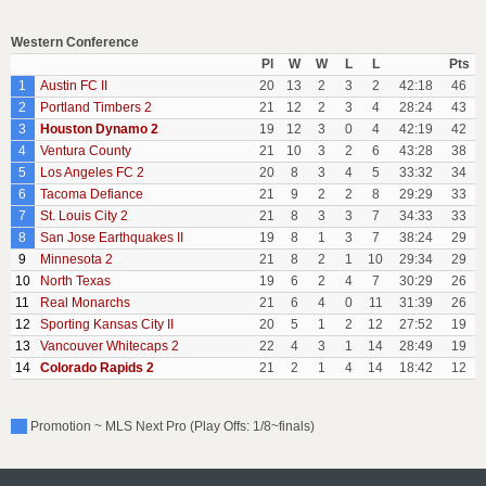
Western Conference
Pl
W
W
L
L
Pts
1
Austin FC II
20
13
2
3
2
42:18
46
2
Portland Timbers 2
21
12
2
3
4
28:24
43
3
Houston Dynamo 2
19
12
3
0
4
42:19
42
4
Ventura County
21
10
3
2
6
43:28
38
5
Los Angeles FC 2
20
8
3
4
5
33:32
34
6
Tacoma Defiance
21
9
2
2
8
29:29
33
7
St. Louis City 2
21
8
3
3
7
34:33
33
8
San Jose Earthquakes II
19
8
1
3
7
38:24
29
9
Minnesota 2
21
8
2
1
10
29:34
29
10
North Texas
19
6
2
4
7
30:29
26
11
Real Monarchs
21
6
4
0
11
31:39
26
12
Sporting Kansas City II
20
5
1
2
12
27:52
19
13
Vancouver Whitecaps 2
22
4
3
1
14
28:49
19
14
Colorado Rapids 2
21
2
1
4
14
18:42
12
Promotion ~ MLS Next Pro (Play Offs: 1/8~finals)