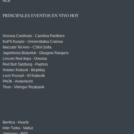
MLB
PRINCIPALES EVENTOS EN VIVO HOY
Arizona Cardinals - Carolina Panthers
KuPS Kuopio - Universitatea Craiova
Maccabi Tel Aviv - CSKA Sofia
Jagiellonia Białystok - Glasgow Rangers
Lincoln Red Imps - Omonia
Red Bull Salzburg - Paphos
Hradec Králové - Beşiktaş
Lech Poznań - KÍ Klaksvík
PAOK - Anderlecht
Thun - Vikingur Reykjavik
Benfica - Hearts
Inter Turku - Vaduz
Jablonec - RFS