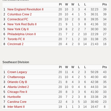
Pl
W
W
L
L
Pts
1
New England Revolution II
20
10
3
3
4
32:23
39
2
Columbus Crew 2
20
10
4
1
5
36:31
39
3
Connecticut FC
20
10
2
0
8
39:35
34
4
New York Red Bulls II
21
9
1
3
8
41:36
32
5
New York City II
19
8
2
2
7
30:30
30
6
Philadelphia Union II
21
7
2
2
10
22:28
27
7
Toronto FC II
20
7
1
2
10
31:38
25
8
Cincinnati 2
20
4
2
0
14
21:43
16
Southeast Division
Pl
W
W
L
L
Pts
1
Crown Legacy
20
11
4
2
3
50:28
43
2
Chattanooga
21
10
4
2
5
40:30
40
3
Orlando City B
21
8
4
3
6
42:38
35
4
Atlanta United 2
20
10
0
4
6
44:33
34
5
Chicago Fire II
20
8
3
3
6
41:30
33
6
Huntsville
20
7
2
3
8
33:38
28
7
Carolina Core
22
4
3
5
10
30:40
23
8
Inter Miami II
19
1
1
3
14
16:47
8