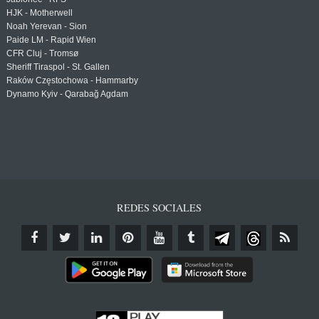
HJK - Motherwell
Noah Yerevan - Sion
Paide LM - Rapid Wien
CFR Cluj - Tromsø
Sheriff Tiraspol - St. Gallen
Raków Częstochowa - Hammarby
Dynamo Kyiv - Qarabağ Agdam
REDES SOCIALES