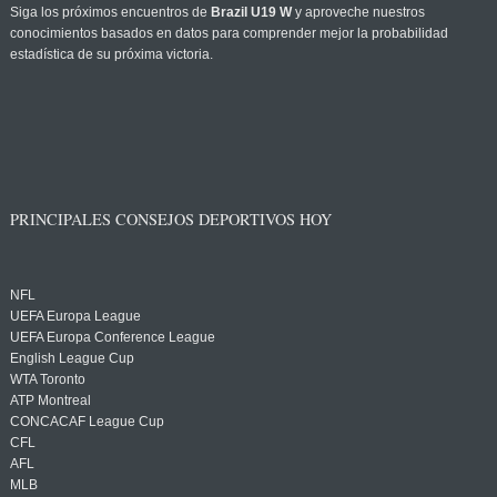
Siga los próximos encuentros de
Brazil U19 W
y aproveche nuestros
conocimientos basados en datos para comprender mejor la probabilidad
estadística de su próxima victoria.
PRINCIPALES CONSEJOS DEPORTIVOS HOY
NFL
UEFA Europa League
UEFA Europa Conference League
English League Cup
WTA Toronto
ATP Montreal
CONCACAF League Cup
CFL
AFL
MLB