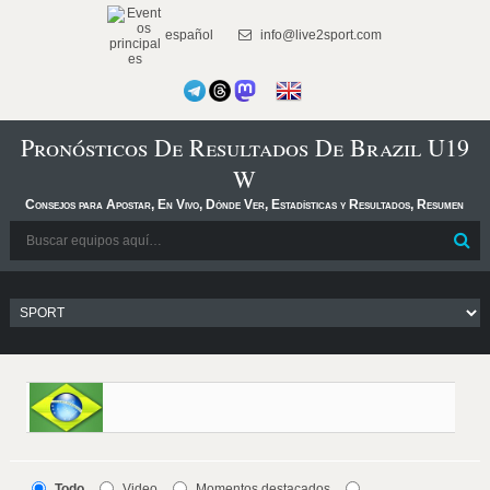
español
info@live2sport.com
Pronósticos De Resultados De Brazil U19
W
Consejos para Apostar, En Vivo, Dónde Ver, Estadísticas y Resultados, Resumen
Todo
Video
Momentos destacados