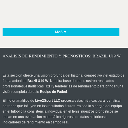
MÁS ▼
ANÁLISIS DE RENDIMIENTO Y PRONÓSTICOS: BRAZIL U19 W
Esta sección ofrece una visión profunda del historial competitivo y el estado de
forma actual de
Brazil U19 W
. Nuestra base de datos rastrea resultados
profesionales, estadísticas H2H y tendencias de rendimiento para brindar una
visión completa de este
Equipo de Fútbol
.
El motor analítico de
Live2Sport LLC
procesa estas métricas para identificar
patrones que influyen en los resultados futuros. Ya sea la sinergia del equipo
en el fútbol o la consistencia individual en el tenis, nuestros pronósticos se
basan en una evaluación matemática rigurosa de datos históricos e
indicadores de rendimiento en tiempo real.