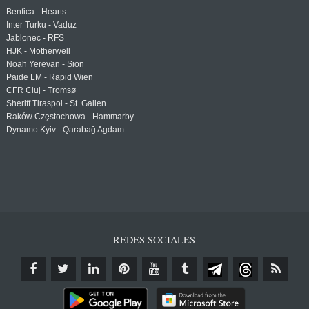
Benfica - Hearts
Inter Turku - Vaduz
Jablonec - RFS
HJK - Motherwell
Noah Yerevan - Sion
Paide LM - Rapid Wien
CFR Cluj - Tromsø
Sheriff Tiraspol - St. Gallen
Raków Częstochowa - Hammarby
Dynamo Kyiv - Qarabağ Agdam
REDES SOCIALES