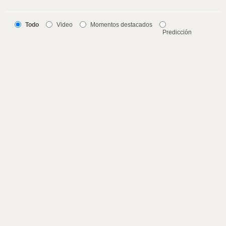
Todo
Video
Momentos destacados
Predicción