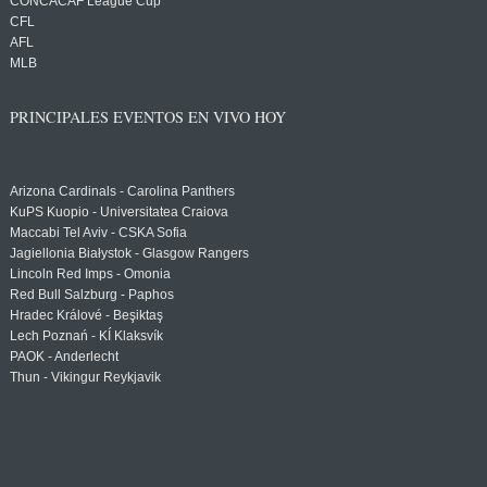
CONCACAF League Cup
CFL
AFL
MLB
PRINCIPALES EVENTOS EN VIVO HOY
Arizona Cardinals - Carolina Panthers
KuPS Kuopio - Universitatea Craiova
Maccabi Tel Aviv - CSKA Sofia
Jagiellonia Białystok - Glasgow Rangers
Lincoln Red Imps - Omonia
Red Bull Salzburg - Paphos
Hradec Králové - Beşiktaş
Lech Poznań - KÍ Klaksvík
PAOK - Anderlecht
Thun - Vikingur Reykjavik