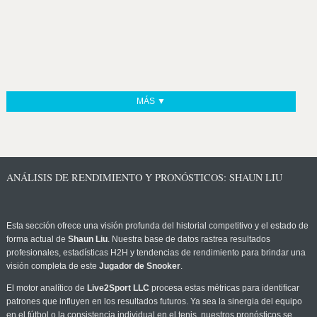
MÁS ▼
ANÁLISIS DE RENDIMIENTO Y PRONÓSTICOS: SHAUN LIU
Esta sección ofrece una visión profunda del historial competitivo y el estado de
forma actual de
Shaun Liu
. Nuestra base de datos rastrea resultados
profesionales, estadísticas H2H y tendencias de rendimiento para brindar una
visión completa de este
Jugador de Snooker
.
El motor analítico de
Live2Sport LLC
procesa estas métricas para identificar
patrones que influyen en los resultados futuros. Ya sea la sinergia del equipo
en el fútbol o la consistencia individual en el tenis, nuestros pronósticos se