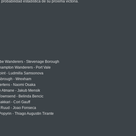
obabilidad estadística de su próxima victoria.
e Wanderers - Stevenage Borough
hampton Wanderers - Port Vale
oint - Ludmilla Samsonova
sbrough - Wrexham
ertens - Naomi Osaka
e Atmane - Jakub Mensik
Townsend - Belinda Bencic
akkari - Cori Gauff
 Ruud - Joao Fonseca
Popyrin - Thiago Augustin Tirante