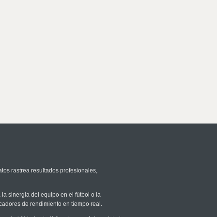
tos rastrea resultados profesionales,
la sinergia del equipo en el fútbol o la
icadores de rendimiento en tiempo real.