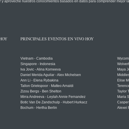
r
y aproveche nuestros conocimientos basados en datos para comprender mejor la pr
 HOY
PRINCIPALES EVENTOS EN VIVO HOY
Vietnam - Cambodia
Wycomb
Singapore - Indonesia
Wolver
Iva Jovic - Alina Korneeva
Maya J
Daniel Merida Aguilar - Alex Michelsen
Middle
Ann Li - Elena Rybakina
Elise M
Tallon Griekspoor - Matteo Arnaldi
Terenc
Zizou Bergs - Ben Shelton
Taylor 
Mirra Andreeva - Leylah Annie Fernandez
Maria S
Botic Van De Zandschulp - Hubert Hurkacz
Casper
Bochum - Hertha Berlin
Alexei 