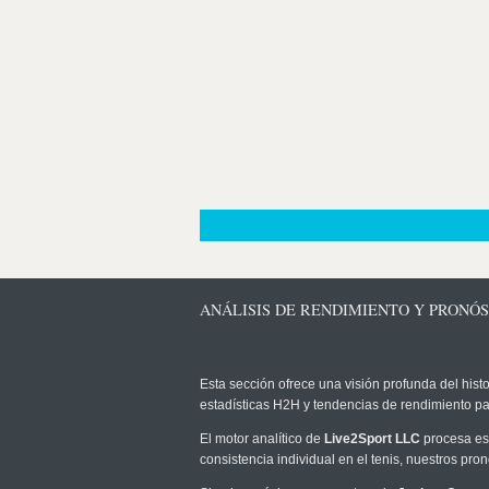
ANÁLISIS DE RENDIMIENTO Y PRONÓS
Esta sección ofrece una visión profunda del histo
estadísticas H2H y tendencias de rendimiento pa
El motor analítico de
Live2Sport LLC
procesa est
consistencia individual en el tenis, nuestros pr