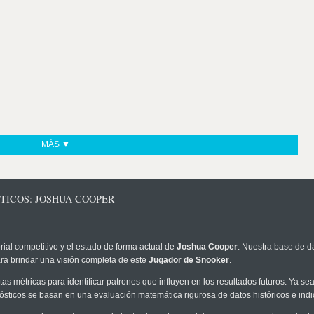
MÁS ▼
TICOS: JOSHUA COOPER
rial competitivo y el estado de forma actual de
Joshua Cooper
. Nuestra base de da
ra brindar una visión completa de este
Jugador de Snooker
.
as métricas para identificar patrones que influyen en los resultados futuros. Ya sea 
onósticos se basan en una evaluación matemática rigurosa de datos históricos e ind