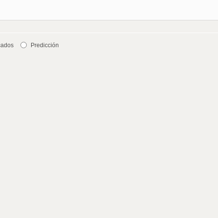
cados
Predicción