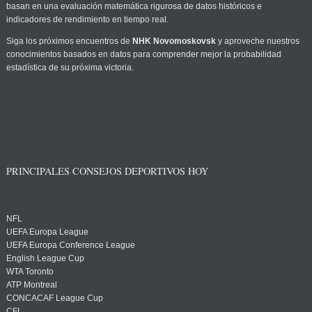
basan en una evaluación matemática rigurosa de datos históricos e
indicadores de rendimiento en tiempo real.
Siga los próximos encuentros de
NHK Novomoskovsk
y aproveche nuestros
conocimientos basados en datos para comprender mejor la probabilidad
estadística de su próxima victoria.
PRINCIPALES CONSEJOS DEPORTIVOS HOY
NFL
UEFA Europa League
UEFA Europa Conference League
English League Cup
WTA Toronto
ATP Montreal
CONCACAF League Cup
CFL