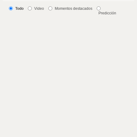
Todo
Video
Momentos destacados
Predicción