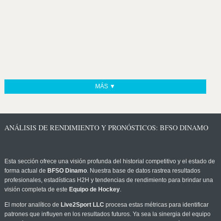
MÁS ▼
ANÁLISIS DE RENDIMIENTO Y PRONÓSTICOS: BFSO DINAMO
Esta sección ofrece una visión profunda del historial competitivo y el estado de
forma actual de
BFSO Dinamo
. Nuestra base de datos rastrea resultados
profesionales, estadísticas H2H y tendencias de rendimiento para brindar una
visión completa de este
Equipo de Hockey
.
El motor analítico de
Live2Sport LLC
procesa estas métricas para identificar
patrones que influyen en los resultados futuros. Ya sea la sinergia del equipo