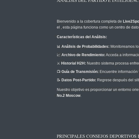
ANÁLISIS DEL PARTIDO E INTELIGEN
Bienvenido a la cobertura completa de
Live2Spo
el
, esta página funciona como un centro de datos
Características del Análisis:
📊
Análisis de Probabilidades:
Monitoreamos los
📈
Archivo de Rendimiento:
Acceda a informació
⚔️
Historial H2H:
Nuestro sistema procesa enfrent
📺
Guía de Transmisión:
Encuentre información v
📝
Datos Post-Partido:
Regrese después del silb
Nuestro objetivo es proporcionar un entorno orie
No.2 Moscow
.
PRINCIPALES CONSEJOS DEPORTIVOS