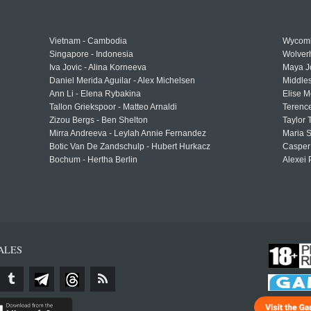
Vietnam - Cambodia
Wycomb
Singapore - Indonesia
Wolver
Iva Jovic - Alina Korneeva
Maya J
Daniel Merida Aguilar - Alex Michelsen
Middle
Ann Li - Elena Rybakina
Elise M
Tallon Griekspoor - Matteo Arnaldi
Terenc
Zizou Bergs - Ben Shelton
Taylor 
Mirra Andreeva - Leylah Annie Fernandez
Maria S
Botic Van De Zandschulp - Hubert Hurkacz
Casper
Bochum - Hertha Berlin
Alexei 
ALES