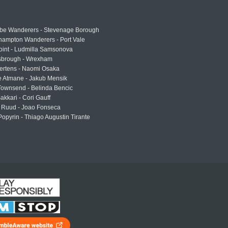
e Wanderers - Stevenage Borough
hampton Wanderers - Port Vale
oint - Ludmilla Samsonova
sbrough - Wrexham
ertens - Naomi Osaka
e Atmane - Jakub Mensik
Townsend - Belinda Bencic
akkari - Cori Gauff
 Ruud - Joao Fonseca
Popyrin - Thiago Augustin Tirante