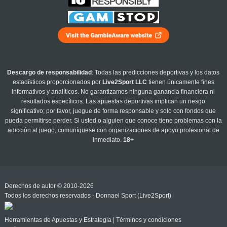
Descargo de responsabilidad
: Todas las predicciones deportivas y los datos
estadísticos proporcionados por
Live2Sport LLC
tienen únicamente fines
informativos y analíticos. No garantizamos ninguna ganancia financiera ni
resultados específicos. Las apuestas deportivas implican un riesgo
significativo; por favor, juegue de forma responsable y solo con fondos que
pueda permitirse perder. Si usted o alguien que conoce tiene problemas con la
adicción al juego, comuníquese con organizaciones de apoyo profesional de
inmediato.
18+
Derechos de autor © 2010-2026
Todos los derechos reservados - Donnael Sport (Live2Sport)
Herramientas de Apuestas y Estrategia
|
Términos y condiciones