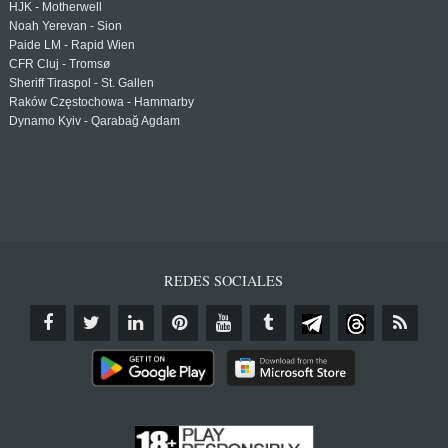
HJK - Motherwell
Noah Yerevan - Sion
Paide LM - Rapid Wien
CFR Cluj - Tromsø
Sheriff Tiraspol - St. Gallen
Raków Częstochowa - Hammarby
Dynamo Kyiv - Qarabağ Agdam
REDES SOCIALES