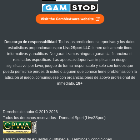
Descargo de responsabilidad
: Todas las predicciones deportivas y los datos
estadísticos proporcionados por
Live2Sport LLC
tienen únicamente fines
informativos y analíticos. No garantizamos ninguna ganancia financiera ni
resultados específicos. Las apuestas deportivas implican un riesgo
significativo; por favor, juegue de forma responsable y solo con fondos que
pueda permitirse perder. Si usted o alguien que conoce tiene problemas con la
adicción al juego, comuníquese con organizaciones de apoyo profesional de
inmediato.
18+
Derechos de autor © 2010-2026
Todos los derechos reservados - Donnael Sport (Live2Sport)
Herramientas de Apuestas y Estrategia
|
Términos y condiciones