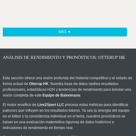
MÁS ▼
ANÁLISIS DE RENDIMIENTO Y PRONÓSTICOS: OTTERUP HK
Esta sección ofrece una visión profunda del historial competitivo y el estado de
forma actual de
Otterup HK
. Nuestra base de datos rastrea resultados
profesionales, estadísticas H2H y tendencias de rendimiento para brindar una
visión completa de este
Equipo de Balonmano
.
El motor analítico de
Live2Sport LLC
procesa estas métricas para identificar
patrones que influyen en los resultados futuros. Ya sea la sinergia del equipo
en el fútbol o la consistencia individual en el tenis, nuestros pronósticos se
basan en una evaluación matemática rigurosa de datos históricos e
indicadores de rendimiento en tiempo real.