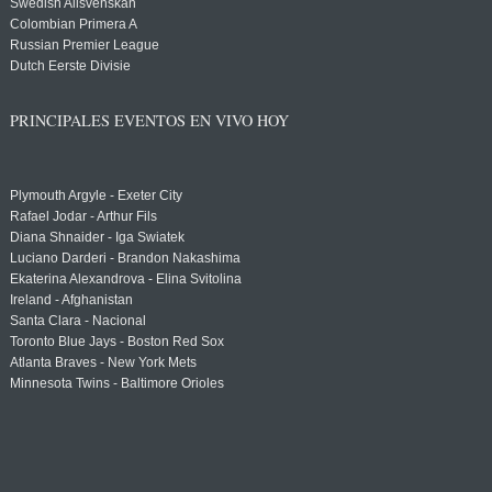
Swedish Allsvenskan
Colombian Primera A
Russian Premier League
Dutch Eerste Divisie
PRINCIPALES EVENTOS EN VIVO HOY
Plymouth Argyle - Exeter City
Rafael Jodar - Arthur Fils
Diana Shnaider - Iga Swiatek
Luciano Darderi - Brandon Nakashima
Ekaterina Alexandrova - Elina Svitolina
Ireland - Afghanistan
Santa Clara - Nacional
Toronto Blue Jays - Boston Red Sox
Atlanta Braves - New York Mets
Minnesota Twins - Baltimore Orioles