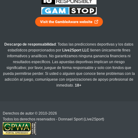
Descargo de responsabilidad
: Todas las predicciones deportivas y los datos
estadísticos proporcionados por
Live2Sport LLC
tienen únicamente fines
informativos y analíticos. No garantizamos ninguna ganancia financiera ni
resultados específicos. Las apuestas deportivas implican un riesgo
significativo; por favor, juegue de forma responsable y solo con fondos que
pueda permitirse perder. Si usted o alguien que conoce tiene problemas con la
adicción al juego, comuníquese con organizaciones de apoyo profesional de
inmediato.
18+
Derechos de autor © 2010-2026
Todos los derechos reservados - Donnael Sport (Live2Sport)