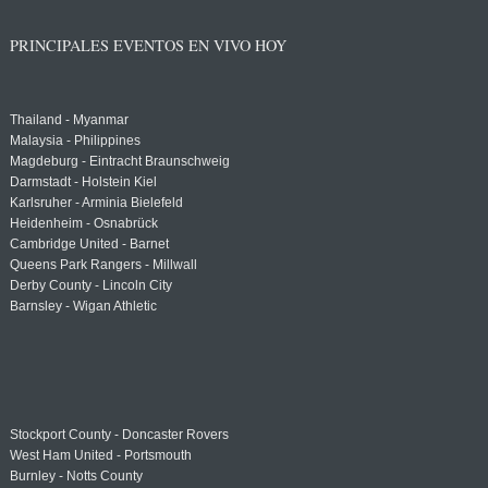
PRINCIPALES EVENTOS EN VIVO HOY
Thailand - Myanmar
Malaysia - Philippines
Magdeburg - Eintracht Braunschweig
Darmstadt - Holstein Kiel
Karlsruher - Arminia Bielefeld
Heidenheim - Osnabrück
Cambridge United - Barnet
Queens Park Rangers - Millwall
Derby County - Lincoln City
Barnsley - Wigan Athletic
Stockport County - Doncaster Rovers
West Ham United - Portsmouth
Burnley - Notts County