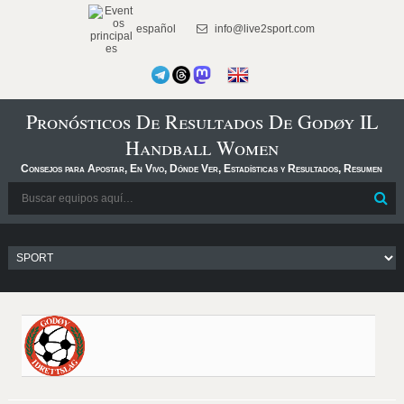
español
info@live2sport.com
Pronósticos De Resultados De Godøy IL
Handball Women
Consejos para Apostar, En Vivo, Dónde Ver, Estadísticas y Resultados, Resumen