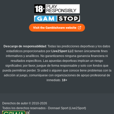
Descargo de responsabilidad
: Todas las predicciones deportivas y los datos
estadísticos proporcionados por
Live2Sport LLC
tienen únicamente fines
informativos y analíticos. No garantizamos ninguna ganancia financiera ni
resultados específicos. Las apuestas deportivas implican un riesgo
significativo; por favor, juegue de forma responsable y solo con fondos que
pueda permitirse perder. Si usted o alguien que conoce tiene problemas con la
adicción al juego, comuníquese con organizaciones de apoyo profesional de
inmediato.
18+
Derechos de autor © 2010-2026
Todos los derechos reservados - Donnael Sport (Live2Sport)