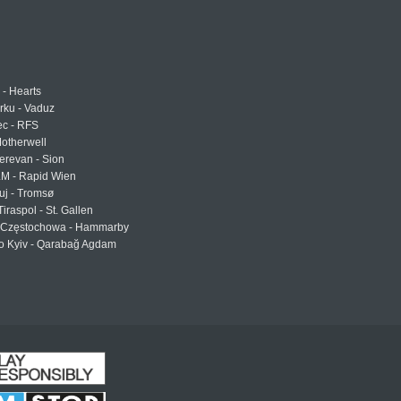
 - Hearts
urku - Vaduz
ec - RFS
otherwell
erevan - Sion
LM - Rapid Wien
uj - Tromsø
Tiraspol - St. Gallen
Częstochowa - Hammarby
 Kyiv - Qarabağ Agdam