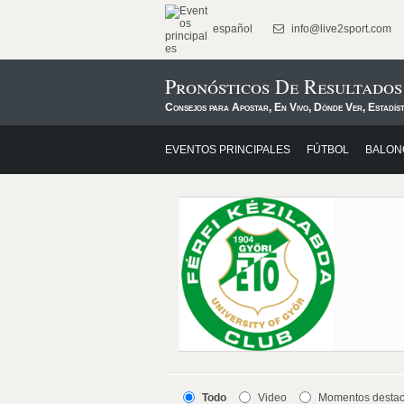
español
info@live2sport.com
Pronósticos De Resultado
Consejos para Apostar, En Vivo, Dónde Ver, Estadís
EVENTOS PRINCIPALES
FÚTBOL
BALON
Todo
Video
Momentos desta