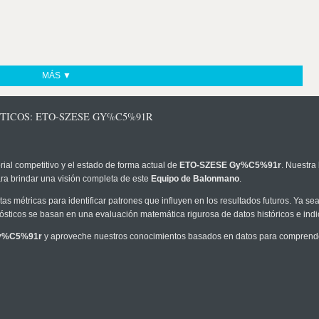
MÁS ▼
TICOS: ETO-SZESE GY%C5%91R
rial competitivo y el estado de forma actual de
ETO-SZESE Gy%C5%91r
. Nuestra
ra brindar una visión completa de este
Equipo de Balonmano
.
as métricas para identificar patrones que influyen en los resultados futuros. Ya sea 
onósticos se basan en una evaluación matemática rigurosa de datos históricos e ind
y%C5%91r
y aproveche nuestros conocimientos basados en datos para comprender 