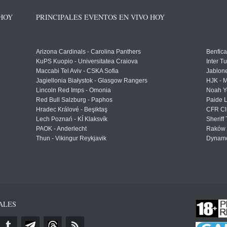
 HOY
PRINCIPALES EVENTOS EN VIVO HOY
Arizona Cardinals - Carolina Panthers
Benfica
KuPS Kuopio - Universitatea Craiova
Inter T
Maccabi Tel Aviv - CSKA Sofia
Jablon
Jagiellonia Białystok - Glasgow Rangers
HJK - M
Lincoln Red Imps - Omonia
Noah Y
Red Bull Salzburg - Paphos
Paide 
Hradec Králové - Beşiktaş
CFR Cl
Lech Poznań - KÍ Klaksvík
Sheriff 
PAOK - Anderlecht
Raków 
Thun - Vikingur Reykjavik
Dynamo
ALES