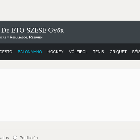
s De ETO-SZESE Győr
ticas y Resultados, Resumen
CESTO
BALONMANO
HOCKEY
VÓLEIBOL
TENIS
CRÍQUET
BÉI
cados
Predicción