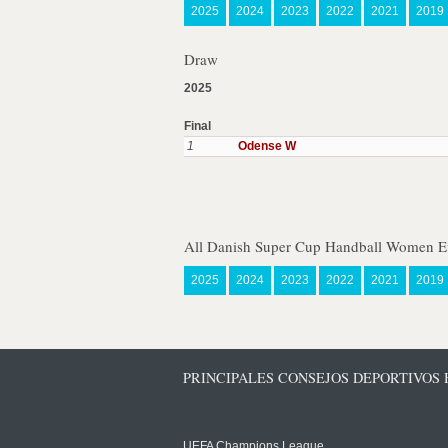
2025
2024
2023
2022
2021
2019
Draw
2025
Final
1
Odense W
All Danish Super Cup Handball Women E
2025
2024
2023
2022
2021
2019
PRINCIPALES CONSEJOS DEPORTIVOS
UEFA Champions League