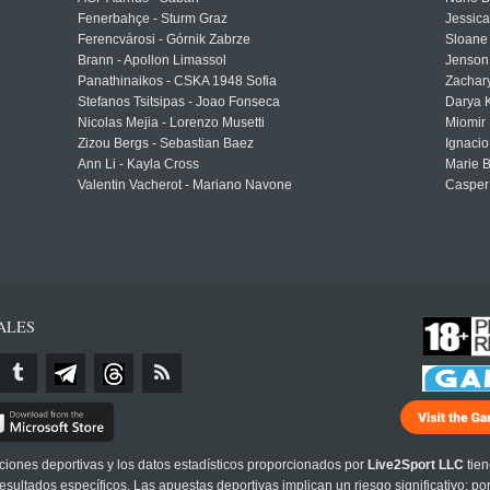
Fenerbahçe - Sturm Graz
Jessic
Ferencvárosi - Górnik Zabrze
Sloane 
Brann - Apollon Limassol
Jenson
Panathinaikos - CSKA 1948 Sofia
Zachary
Stefanos Tsitsipas - Joao Fonseca
Darya K
Nicolas Mejia - Lorenzo Musetti
Miomir 
Zizou Bergs - Sebastian Baez
Ignacio
Ann Li - Kayla Cross
Marie 
Valentin Vacherot - Mariano Navone
Casper
ALES
cciones deportivas y los datos estadísticos proporcionados por
Live2Sport LLC
tien
sultados específicos. Las apuestas deportivas implican un riesgo significativo; po