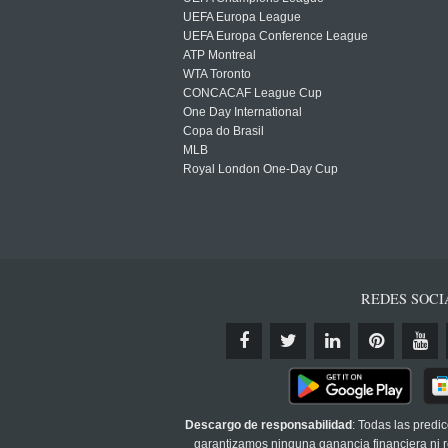
UEFA Europa League
UEFA Europa Conference League
ATP Montreal
WTA Toronto
CONCACAF League Cup
One Day International
Copa do Brasil
MLB
Royal London One-Day Cup
REDES SOCI
Descargo de responsabilidad
: Todas las predi
garantizamos ninguna ganancia financiera ni re