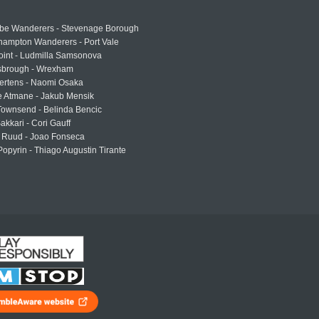
e Wanderers - Stevenage Borough
hampton Wanderers - Port Vale
oint - Ludmilla Samsonova
sbrough - Wrexham
ertens - Naomi Osaka
e Atmane - Jakub Mensik
Townsend - Belinda Bencic
akkari - Cori Gauff
 Ruud - Joao Fonseca
Popyrin - Thiago Augustin Tirante