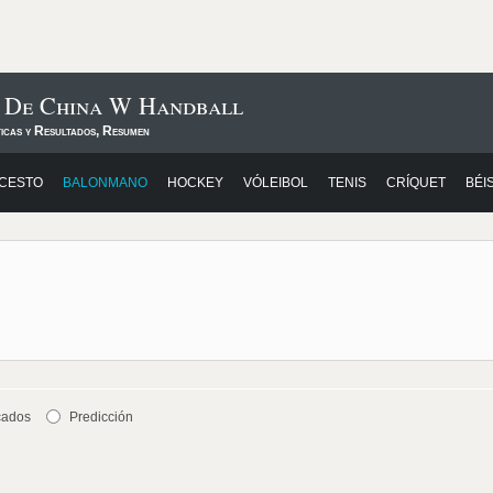
s De China W Handball
ticas y Resultados, Resumen
CESTO
BALONMANO
HOCKEY
VÓLEIBOL
TENIS
CRÍQUET
BÉI
cados
Predicción