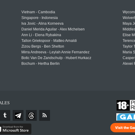
Vietnam - Cambodia
Wycomb
Singapore - Indonesia
Wolver
Iva Jovic - Alina Korneeva
Maya J
Daniel Merida Aguilar - Alex Michelsen
Middle
Ann Li - Elena Rybakina
Elise M
Tallon Griekspoor - Matteo Arnaldi
Terenc
Zizou Bergs - Ben Shelton
Taylor 
Mirra Andreeva - Leylah Annie Fernandez
Maria S
Botic Van De Zandschulp - Hubert Hurkacz
Casper
Bochum - Hertha Berlin
Alexei 
ALES