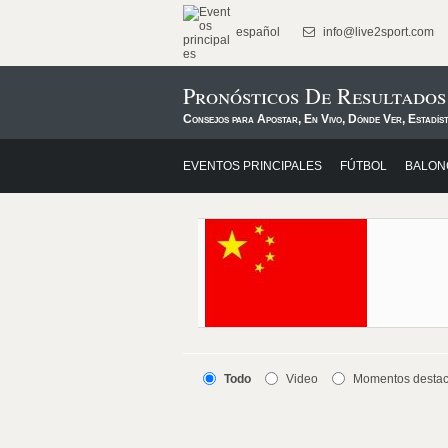
español
info@live2sport.com
Pronósticos De Resultado
Consejos para Apostar, En Vivo, Dónde Ver, Estadís
EVENTOS PRINCIPALES
FÚTBOL
BALON
Todo
Video
Momentos desta