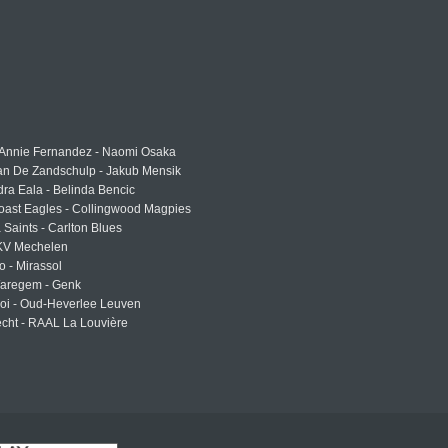
 Annie Fernandez - Naomi Osaka
an De Zandschulp - Jakub Mensik
ra Eala - Belinda Bencic
oast Eagles - Collingwood Magpies
a Saints - Carlton Blues
 KV Mechelen
o - Mirassol
Waregem - Genk
roi - Oud-Heverlee Leuven
cht - RAAL La Louvière