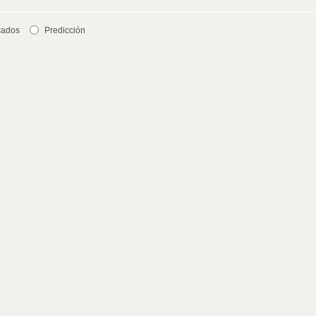
cados
Predicción