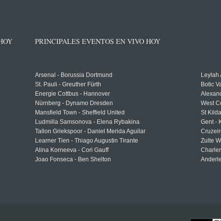
 HOY
PRINCIPALES EVENTOS EN VIVO HOY
Arsenal - Borussia Dortmund
Leylah
St. Pauli - Greuther Fürth
Botic V
Energie Cottbus - Hannover
Alexand
Nürnberg - Dynamo Dresden
West C
Mansfield Town - Sheffield United
St Kild
Ludmilla Samsonova - Elena Rybakina
Gent -
Tallon Griekspoor - Daniel Merida Aguilar
Cruzeir
Learner Tien - Thiago Augustin Tirante
Zulte 
Alina Korneeva - Cori Gauff
Charle
Joao Fonseca - Ben Shelton
Anderle