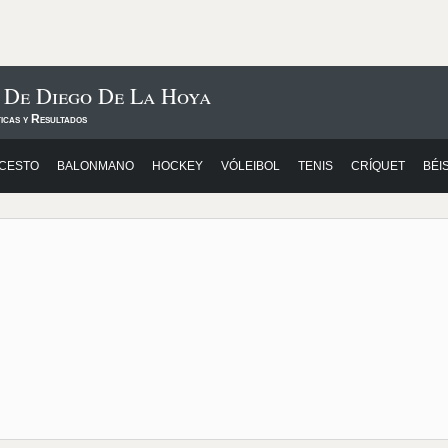
 De Diego De La Hoya
icas y Resultados
CESTO
BALONMANO
HOCKEY
VÓLEIBOL
TENIS
CRÍQUET
BÉI