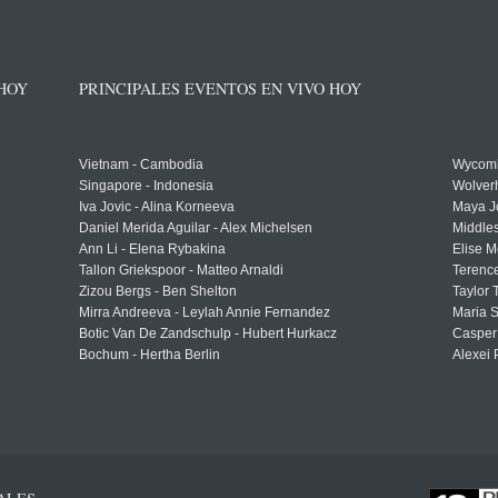
 HOY
PRINCIPALES EVENTOS EN VIVO HOY
Vietnam - Cambodia
Wycomb
Singapore - Indonesia
Wolver
Iva Jovic - Alina Korneeva
Maya J
Daniel Merida Aguilar - Alex Michelsen
Middle
Ann Li - Elena Rybakina
Elise M
Tallon Griekspoor - Matteo Arnaldi
Terenc
Zizou Bergs - Ben Shelton
Taylor 
Mirra Andreeva - Leylah Annie Fernandez
Maria S
Botic Van De Zandschulp - Hubert Hurkacz
Casper
Bochum - Hertha Berlin
Alexei 