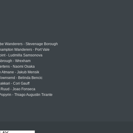
e Wanderers - Stevenage Borough
hampton Wanderers - Port Vale
oint - Ludmilla Samsonova
sbrough - Wrexham
ertens - Naomi Osaka
e Atmane - Jakub Mensik
Townsend - Belinda Bencic
akkari - Cori Gauff
 Ruud - Joao Fonseca
Popyrin - Thiago Augustin Tirante