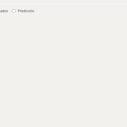
cados
Predicción