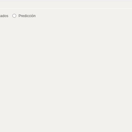
cados
Predicción