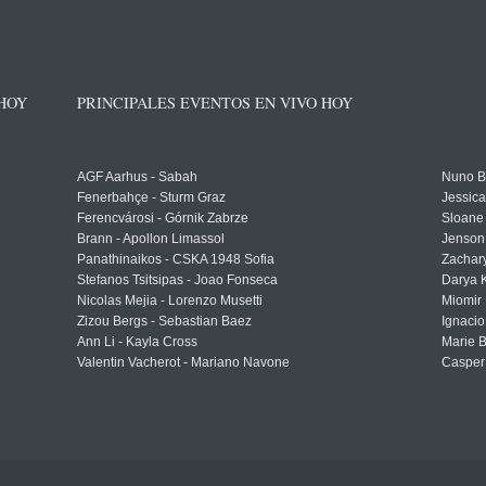
 HOY
PRINCIPALES EVENTOS EN VIVO HOY
AGF Aarhus - Sabah
Nuno Bo
Fenerbahçe - Sturm Graz
Jessic
Ferencvárosi - Górnik Zabrze
Sloane 
Brann - Apollon Limassol
Jenson
Panathinaikos - CSKA 1948 Sofia
Zachary
Stefanos Tsitsipas - Joao Fonseca
Darya K
Nicolas Mejia - Lorenzo Musetti
Miomir 
Zizou Bergs - Sebastian Baez
Ignacio
Ann Li - Kayla Cross
Marie 
Valentin Vacherot - Mariano Navone
Casper