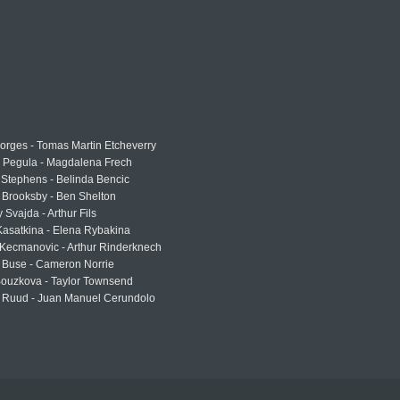
rges - Tomas Martin Etcheverry
a Pegula - Magdalena Frech
Stephens - Belinda Bencic
 Brooksby - Ben Shelton
 Svajda - Arthur Fils
asatkina - Elena Rybakina
Kecmanovic - Arthur Rinderknech
 Buse - Cameron Norrie
Bouzkova - Taylor Townsend
 Ruud - Juan Manuel Cerundolo