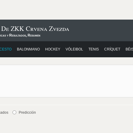
s De ZKK Crvena Zvezda
ticas y Resultados, Resumen
CESTO
BALONMANO
HOCKEY
VÓLEIBOL
TENIS
CRÍQUET
BÉI
cados
Predicción