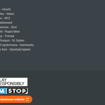
 - Hearts
urku - Vaduz
ec - RFS
otherwell
erevan - Sion
LM - Rapid Wien
uj - Tromsø
Tiraspol - St. Gallen
Częstochowa - Hammarby
 Kyiv - Qarabağ Agdam