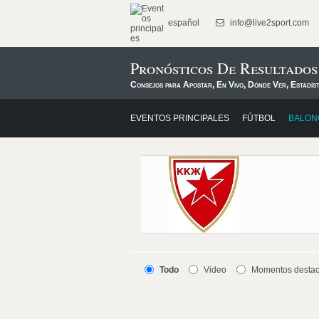
español
info@live2sport.com
Pronósticos De Resultado
Consejos para Apostar, En Vivo, Dónde Ver, Estadís
EVENTOS PRINCIPALES
FÚTBOL
BALON
Todo
Video
Momentos desta