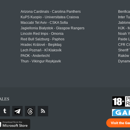
Arizona Cardinals - Carolina Panthers
Benfica
KuPS Kuopio - Universitatea Craiova
Inter T
Maccabi Tel Aviv - CSKA Sofia
Jablon
Jagiellonia Białystok - Glasgow Rangers
HJK - M
Lincoln Red Imps - Omonia
Noah Y
Red Bull Salzburg - Paphos
Paide 
Hradec Králové - Beşiktaş
CFR Cl
Lech Poznań - KÍ Klaksvík
Sheriff 
PAOK - Anderlecht
Raków 
Thun - Vikingur Reykjavik
Dynamo
ALES