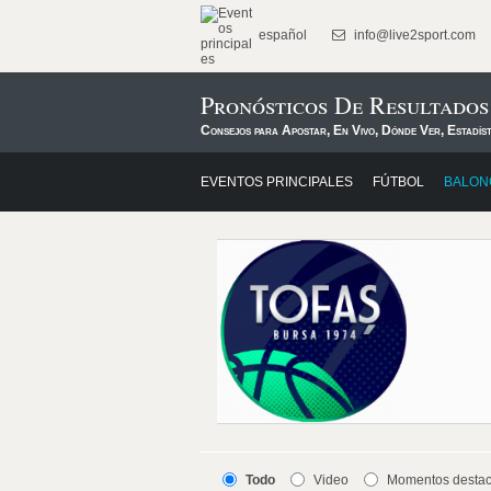
español
info@live2sport.com
Pronósticos De Resultados
Consejos para Apostar, En Vivo, Dónde Ver, Estadís
EVENTOS PRINCIPALES
FÚTBOL
BALON
Todo
Video
Momentos desta