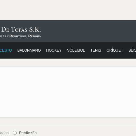
 De Tofas S.K.
ticas y Resultados, Resumen
CESTO
BALONMANO
HOCKEY
VÓLEIBOL
TENIS
CRÍQUET
BÉI
cados
Predicción