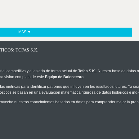
MÁS ▼
ICOS: TOFAS S.K.
rial competitivo y el estado de forma actual de
Tofas S.K.
. Nuestra base de datos r
na visión completa de este
Equipo de Baloncesto
.
as métricas para identificar patrones que influyen en los resultados futuros. Ya sea 
onósticos se basan en una evaluación matemática rigurosa de datos históricos e ind
roveche nuestros conocimientos basados en datos para comprender mejor la probabi