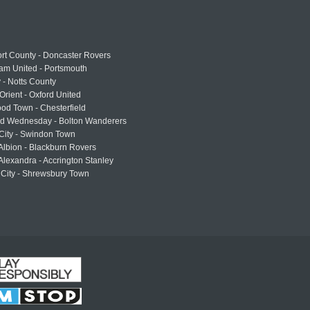
rt County - Doncaster Rovers
am United - Portsmouth
 - Notts County
Orient - Oxford United
od Town - Chesterfield
eld Wednesday - Bolton Wanderers
 City - Swindon Town
Albion - Blackburn Rovers
lexandra - Accrington Stanley
 City - Shrewsbury Town