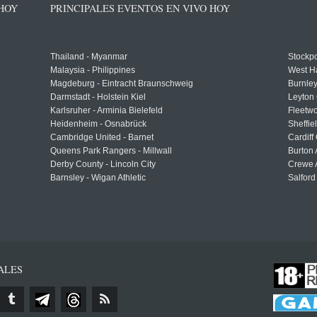
 HOY
PRINCIPALES EVENTOS EN VIVO HOY
Thailand - Myanmar
Stockpo
Malaysia - Philippines
West H
Magdeburg - Eintracht Braunschweig
Burnley
Darmstadt - Holstein Kiel
Leyton 
Karlsruher - Arminia Bielefeld
Fleetwo
Heidenheim - Osnabrück
Sheffi
Cambridge United - Barnet
Cardiff
Queens Park Rangers - Millwall
Burton 
Derby County - Lincoln City
Crewe A
Barnsley - Wigan Athletic
Salford
ALES