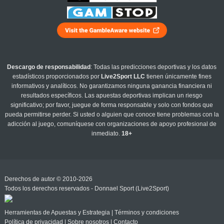
Descargo de responsabilidad
: Todas las predicciones deportivas y los datos
estadísticos proporcionados por
Live2Sport LLC
tienen únicamente fines
informativos y analíticos. No garantizamos ninguna ganancia financiera ni
resultados específicos. Las apuestas deportivas implican un riesgo
significativo; por favor, juegue de forma responsable y solo con fondos que
pueda permitirse perder. Si usted o alguien que conoce tiene problemas con la
adicción al juego, comuníquese con organizaciones de apoyo profesional de
inmediato.
18+
Derechos de autor © 2010-2026
Todos los derechos reservados - Donnael Sport (Live2Sport)
Herramientas de Apuestas y Estrategia
|
Términos y condiciones
Política de privacidad
|
Sobre nosotros
|
Contacto