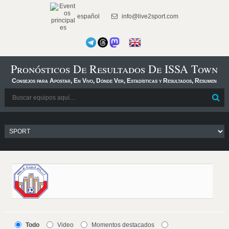
español
info@live2sport.com
Pronósticos De Resultados De ISSA Town
Consejos para Apostar, En Vivo, Dónde Ver, Estadísticas y Resultados, Resumen
Todo
Video
Momentos destacados