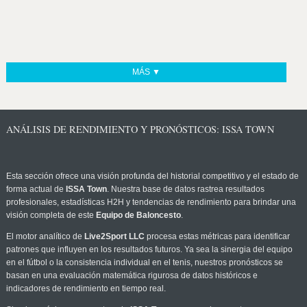
MÁS ▼
ANÁLISIS DE RENDIMIENTO Y PRONÓSTICOS: ISSA TOWN
Esta sección ofrece una visión profunda del historial competitivo y el estado de
forma actual de
ISSA Town
. Nuestra base de datos rastrea resultados
profesionales, estadísticas H2H y tendencias de rendimiento para brindar una
visión completa de este
Equipo de Baloncesto
.
El motor analítico de
Live2Sport LLC
procesa estas métricas para identificar
patrones que influyen en los resultados futuros. Ya sea la sinergia del equipo
en el fútbol o la consistencia individual en el tenis, nuestros pronósticos se
basan en una evaluación matemática rigurosa de datos históricos e
indicadores de rendimiento en tiempo real.