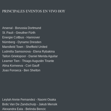
PRINCIPALES EVENTOS EN VIVO HOY
Arsenal - Borussia Dortmund
St. Pauli - Greuther Fürth
Energie Cottbus - Hannover
Nürnberg - Dynamo Dresden
Mansfield Town - Sheffield United
Ludmilla Samsonova - Elena Rybakina
Tallon Griekspoor - Daniel Merida Aguilar
Learner Tien - Thiago Augustin Tirante
Alina Korneeva - Cori Gauff
Joao Fonseca - Ben Shelton
Leylah Annie Fernandez - Naomi Osaka
Botic Van De Zandschulp - Jakub Mensik
Alexandra Eala - Belinda Bencic