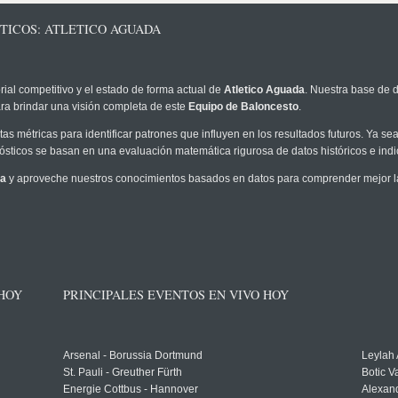
TICOS: ATLETICO AGUADA
rial competitivo y el estado de forma actual de
Atletico Aguada
. Nuestra base de d
ra brindar una visión completa de este
Equipo de Baloncesto
.
as métricas para identificar patrones que influyen en los resultados futuros. Ya sea 
onósticos se basan en una evaluación matemática rigurosa de datos históricos e ind
da
y aproveche nuestros conocimientos basados en datos para comprender mejor la p
 HOY
PRINCIPALES EVENTOS EN VIVO HOY
Arsenal - Borussia Dortmund
Leylah
St. Pauli - Greuther Fürth
Botic V
Energie Cottbus - Hannover
Alexand