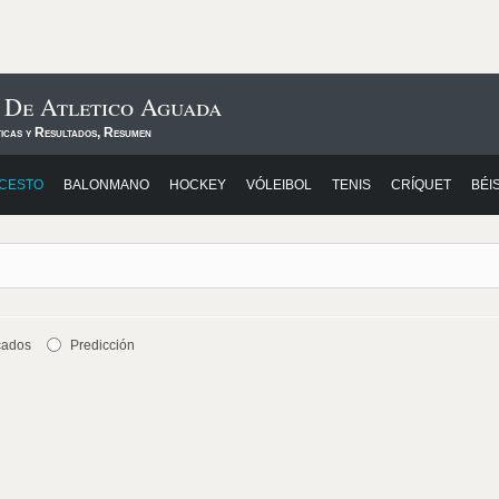
 De Atletico Aguada
ticas y Resultados, Resumen
CESTO
BALONMANO
HOCKEY
VÓLEIBOL
TENIS
CRÍQUET
BÉI
cados
Predicción