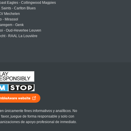
oast Eagles - Collingwood Magpies
a Saints - Carlton Blues
 KV Mechelen
o - Mirassol
Waregem - Genk
roi - Oud-Heverlee Leuven
cht - RAAL La Louvière
en únicamente fines informativos y analíticos. No
r favor, juegue de forma responsable y solo con
ganizaciones de apoyo profesional de inmediato.