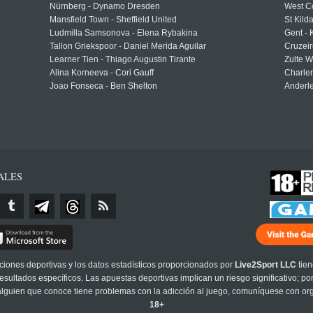
Nürnberg - Dynamo Dresden
West C
Mansfield Town - Sheffield United
St Kild
Ludmilla Samsonova - Elena Rybakina
Gent -
Tallon Griekspoor - Daniel Merida Aguilar
Cruzeir
Learner Tien - Thiago Augustin Tirante
Zulte 
Alina Korneeva - Cori Gauff
Charle
Joao Fonseca - Ben Shelton
Anderle
ALES
cciones deportivas y los datos estadísticos proporcionados por
Live2Sport LLC
tien
sultados específicos. Las apuestas deportivas implican un riesgo significativo; po
 alguien que conoce tiene problemas con la adicción al juego, comuníquese con or
18+