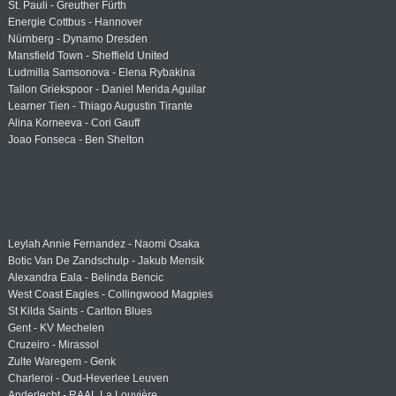
St. Pauli - Greuther Fürth
Energie Cottbus - Hannover
Nürnberg - Dynamo Dresden
Mansfield Town - Sheffield United
Ludmilla Samsonova - Elena Rybakina
Tallon Griekspoor - Daniel Merida Aguilar
Learner Tien - Thiago Augustin Tirante
Alina Korneeva - Cori Gauff
Joao Fonseca - Ben Shelton
Leylah Annie Fernandez - Naomi Osaka
Botic Van De Zandschulp - Jakub Mensik
Alexandra Eala - Belinda Bencic
West Coast Eagles - Collingwood Magpies
St Kilda Saints - Carlton Blues
Gent - KV Mechelen
Cruzeiro - Mirassol
Zulte Waregem - Genk
Charleroi - Oud-Heverlee Leuven
Anderlecht - RAAL La Louvière