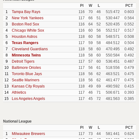
Pl
W
L
PCT
1
Tampa Bay Rays
116
70
46
515:472
0.603
2
New York Yankees
117
66
51
530:447
0.564
3
Boston Red Sox
116
64
52
520:435
0.552
4
Chicago White Sox
116
60
56
552:517
0.517
5
Houston Astros
118
60
58
548:571
0.508
6
Texas Rangers
117
59
58
484:512
0.504
7
Cleveland Guardians
118
58
60
470:495
0.492
8
Minnesota Twins
118
58
60
550:584
0.492
9
Detroit Tigers
117
57
60
536:451
0.487
10
Baltimore Orioles
117
56
61
518:556
0.479
11
Toronto Blue Jays
118
56
62
463:521
0.475
12
Seattle Mariners
118
56
62
461:477
0.475
13
Kansas City Royals
118
49
69
490:592
0.415
14
Athletics
117
46
71
506:671
0.393
15
Los Angeles Angels
117
45
72
481:563
0.385
National League
Pl
W
L
PCT
1
Milwaukee Brewers
117
73
44
581:441
0.624