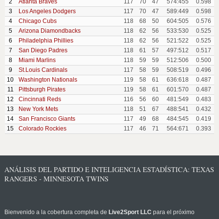
2
Atlanta Braves
117
70
47
574:455
0.598
3
Los Angeles Dodgers
117
70
47
589:449
0.598
4
Chicago Cubs
118
68
50
604:505
0.576
5
Arizona Diamondbacks
118
62
56
533:530
0.525
6
Philadelphia Phillies
118
62
56
521:522
0.525
7
San Diego Padres
118
61
57
497:512
0.517
8
Miami Marlins
118
59
59
512:506
0.500
9
St.Louis Cardinals
117
58
59
508:519
0.496
10
Washington Nationals
119
58
61
636:618
0.487
11
Pittsburgh Pirates
119
58
61
601:570
0.487
12
Cincinnati Reds
116
56
60
481:549
0.483
13
New York Mets
118
51
67
488:541
0.432
14
San Francisco Giants
117
49
68
484:545
0.419
15
Colorado Rockies
117
46
71
564:671
0.393
ANÁLISIS DEL PARTIDO E INTELIGENCIA ESTADÍSTICA: TEXAS
RANGERS - MINNESOTA TWINS
Bienvenido a la cobertura completa de
Live2Sport LLC
para el próximo