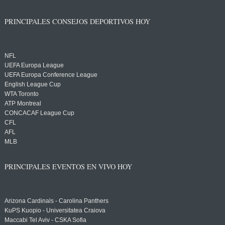
PRINCIPALES CONSEJOS DEPORTIVOS HOY
NFL
UEFA Europa League
UEFA Europa Conference League
English League Cup
WTA Toronto
ATP Montreal
CONCACAF League Cup
CFL
AFL
MLB
PRINCIPALES EVENTOS EN VIVO HOY
Arizona Cardinals - Carolina Panthers
KuPS Kuopio - Universitatea Craiova
Maccabi Tel Aviv - CSKA Sofia