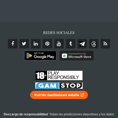
REDES SOCIALES
Descargo de responsabilidad
: Todas las predicciones deportivas y los datos