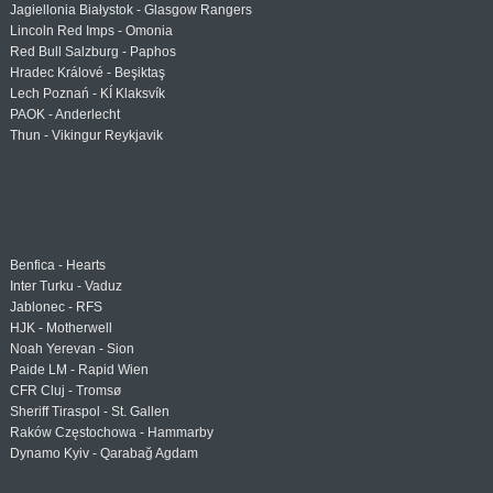
Jagiellonia Białystok - Glasgow Rangers
Lincoln Red Imps - Omonia
Red Bull Salzburg - Paphos
Hradec Králové - Beşiktaş
Lech Poznań - KÍ Klaksvík
PAOK - Anderlecht
Thun - Vikingur Reykjavik
Benfica - Hearts
Inter Turku - Vaduz
Jablonec - RFS
HJK - Motherwell
Noah Yerevan - Sion
Paide LM - Rapid Wien
CFR Cluj - Tromsø
Sheriff Tiraspol - St. Gallen
Raków Częstochowa - Hammarby
Dynamo Kyiv - Qarabağ Agdam