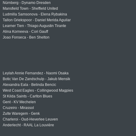
Nürnberg - Dynamo Dresden
Mansfield Town - Sheffield United
Ludmilla Samsonova - Elena Rybakina
Tallon Griekspoor - Daniel Merida Aguilar
Learner Tien - Thiago Augustin Tirante
Alina Korneeva - Cori Gauff
Joao Fonseca - Ben Shelton
Leylah Annie Fernandez - Naomi Osaka
Botic Van De Zandschulp - Jakub Mensik
Alexandra Eala - Belinda Bencic
West Coast Eagles - Collingwood Magpies
St Kilda Saints - Carlton Blues
Gent - KV Mechelen
Cruzeiro - Mirassol
Zulte Waregem - Genk
Charleroi - Oud-Heverlee Leuven
Anderlecht - RAAL La Louvière