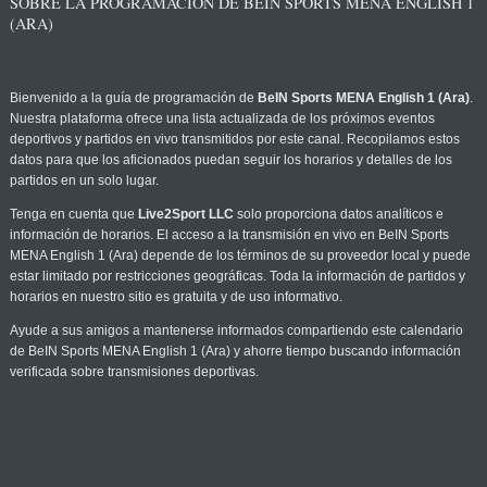
SOBRE LA PROGRAMACIÓN DE BEIN SPORTS MENA ENGLISH 1
(ARA)
Bienvenido a la guía de programación de
BeIN Sports MENA English 1 (Ara)
.
Nuestra plataforma ofrece una lista actualizada de los próximos eventos
deportivos y partidos en vivo transmitidos por este canal. Recopilamos estos
datos para que los aficionados puedan seguir los horarios y detalles de los
partidos en un solo lugar.
Tenga en cuenta que
Live2Sport LLC
solo proporciona datos analíticos e
información de horarios. El acceso a la transmisión en vivo en BeIN Sports
MENA English 1 (Ara) depende de los términos de su proveedor local y puede
estar limitado por restricciones geográficas. Toda la información de partidos y
horarios en nuestro sitio es gratuita y de uso informativo.
Ayude a sus amigos a mantenerse informados compartiendo este calendario
de BeIN Sports MENA English 1 (Ara) y ahorre tiempo buscando información
verificada sobre transmisiones deportivas.