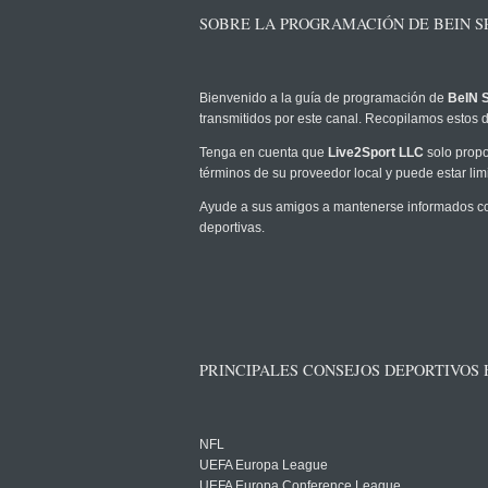
SOBRE LA PROGRAMACIÓN DE BEIN SP
Bienvenido a la guía de programación de
BeIN S
transmitidos por este canal. Recopilamos estos d
Tenga en cuenta que
Live2Sport LLC
solo propo
términos de su proveedor local y puede estar limi
Ayude a sus amigos a mantenerse informados com
deportivas.
PRINCIPALES CONSEJOS DEPORTIVOS
NFL
UEFA Europa League
UEFA Europa Conference League