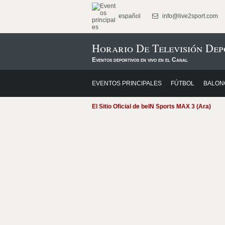
español
info@live2sport.com
Horario De Televisión Dep
Eventos deportivos en vivo en el Canal
EVENTOS PRINCIPALES
FÚTBOL
BALON
El Sitio Oficial de beIN Sports MAX 3 (Ara)