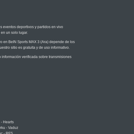
os eventos deportivos y partidos en vivo
 en un solo lugar.
vivo en BeIN Sports MAX 3 (Ara) depende de los
stro sitio es gratuita y de uso informativo.
información verificada sobre transmisiones
 - Hearts
urku - Vaduz
ec - RFS