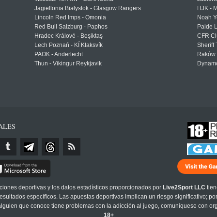
Jagiellonia Białystok - Glasgow Rangers
HJK - M
Lincoln Red Imps - Omonia
Noah Y
Red Bull Salzburg - Paphos
Paide 
Hradec Králové - Beşiktaş
CFR Cl
Lech Poznań - KÍ Klaksvík
Sheriff 
PAOK - Anderlecht
Raków 
Thun - Vikingur Reykjavik
Dynamo
ALES
cciones deportivas y los datos estadísticos proporcionados por
Live2Sport LLC
tien
sultados específicos. Las apuestas deportivas implican un riesgo significativo; po
 alguien que conoce tiene problemas con la adicción al juego, comuníquese con or
18+