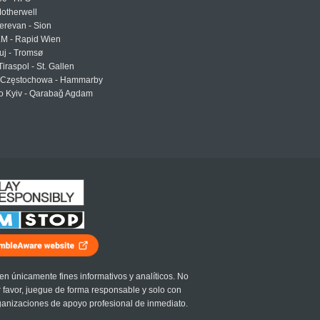
otherwell
erevan - Sion
LM - Rapid Wien
uj - Tromsø
Tiraspol - St. Gallen
Częstochowa - Hammarby
 Kyiv - Qarabağ Agdam
en únicamente fines informativos y analíticos. No
r favor, juegue de forma responsable y solo con
ganizaciones de apoyo profesional de inmediato.