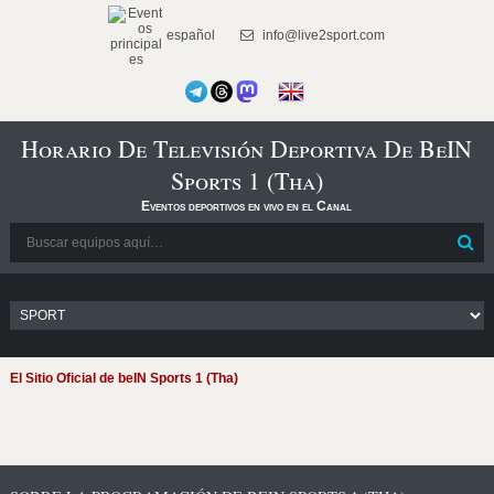
español
info@live2sport.com
Horario De Televisión Deportiva De BeIN
Sports 1 (Tha)
Eventos deportivos en vivo en el Canal
El Sitio Oficial de beIN Sports 1 (Tha)