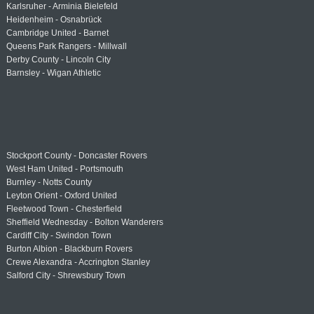
Karlsruher - Arminia Bielefeld
Heidenheim - Osnabrück
Cambridge United - Barnet
Queens Park Rangers - Millwall
Derby County - Lincoln City
Barnsley - Wigan Athletic
Stockport County - Doncaster Rovers
West Ham United - Portsmouth
Burnley - Notts County
Leyton Orient - Oxford United
Fleetwood Town - Chesterfield
Sheffield Wednesday - Bolton Wanderers
Cardiff City - Swindon Town
Burton Albion - Blackburn Rovers
Crewe Alexandra - Accrington Stanley
Salford City - Shrewsbury Town