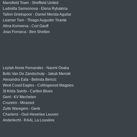
Mansfield Town - Sheffield United
Ludmilla Samsonova - Elena Rybakina
Tallon Griekspoor - Daniel Merida Aguilar
Learner Tien - Thiago Augustin Tirante
Alina Korneeva - Cori Gauff
Joao Fonseca - Ben Shelton
Leylah Annie Fernandez - Naomi Osaka
Botic Van De Zandschulp - Jakub Mensik
Alexandra Eala - Belinda Bencic
West Coast Eagles - Collingwood Magpies
St Kilda Saints - Carlton Blues
Gent - KV Mechelen
Cruzeiro - Mirassol
Zulte Waregem - Genk
Charleroi - Oud-Heverlee Leuven
Anderlecht - RAAL La Louvière