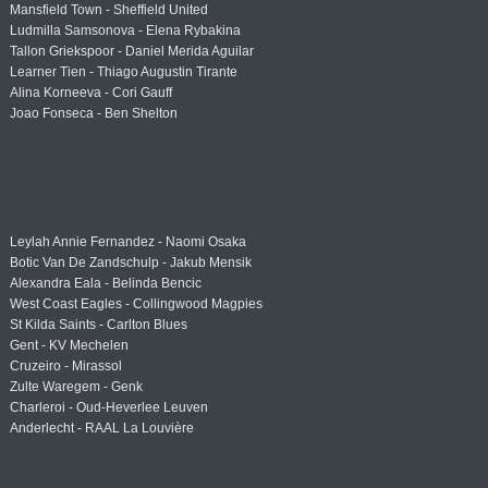
Mansfield Town - Sheffield United
Ludmilla Samsonova - Elena Rybakina
Tallon Griekspoor - Daniel Merida Aguilar
Learner Tien - Thiago Augustin Tirante
Alina Korneeva - Cori Gauff
Joao Fonseca - Ben Shelton
Leylah Annie Fernandez - Naomi Osaka
Botic Van De Zandschulp - Jakub Mensik
Alexandra Eala - Belinda Bencic
West Coast Eagles - Collingwood Magpies
St Kilda Saints - Carlton Blues
Gent - KV Mechelen
Cruzeiro - Mirassol
Zulte Waregem - Genk
Charleroi - Oud-Heverlee Leuven
Anderlecht - RAAL La Louvière