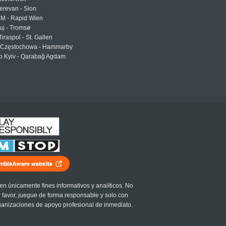
erevan - Sion
LM - Rapid Wien
uj - Tromsø
Tiraspol - St. Gallen
Częstochowa - Hammarby
 Kyiv - Qarabağ Agdam
en únicamente fines informativos y analíticos. No
r favor, juegue de forma responsable y solo con
ganizaciones de apoyo profesional de inmediato.