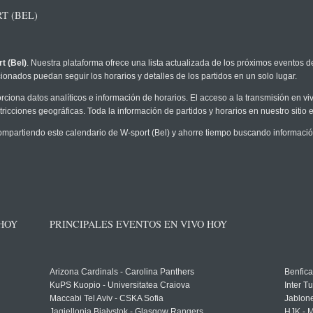
T (BEL)
t (Bel)
. Nuestra plataforma ofrece una lista actualizada de los próximos eventos de
ionados puedan seguir los horarios y detalles de los partidos en un solo lugar.
rciona datos analíticos e información de horarios. El acceso a la transmisión en v
ricciones geográficas. Toda la información de partidos y horarios en nuestro sitio e
partiendo este calendario de W-sport (Bel) y ahorre tiempo buscando información
 HOY
PRINCIPALES EVENTOS EN VIVO HOY
Arizona Cardinals - Carolina Panthers
Benfica
KuPS Kuopio - Universitatea Craiova
Inter T
Maccabi Tel Aviv - CSKA Sofia
Jablon
Jagiellonia Białystok - Glasgow Rangers
HJK - M