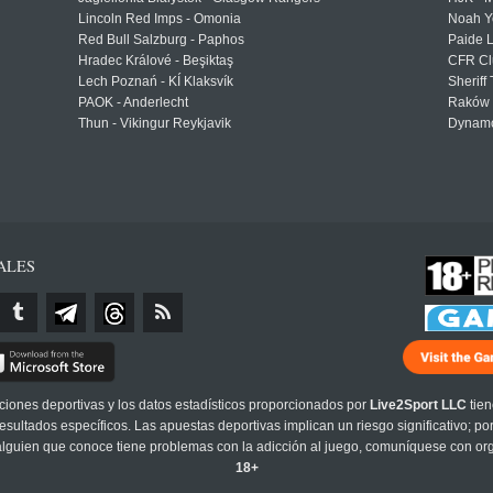
Lincoln Red Imps - Omonia
Noah Y
Red Bull Salzburg - Paphos
Paide 
Hradec Králové - Beşiktaş
CFR Cl
Lech Poznań - KÍ Klaksvík
Sheriff 
PAOK - Anderlecht
Raków 
Thun - Vikingur Reykjavik
Dynamo
ALES
cciones deportivas y los datos estadísticos proporcionados por
Live2Sport LLC
tien
sultados específicos. Las apuestas deportivas implican un riesgo significativo; po
 alguien que conoce tiene problemas con la adicción al juego, comuníquese con or
18+