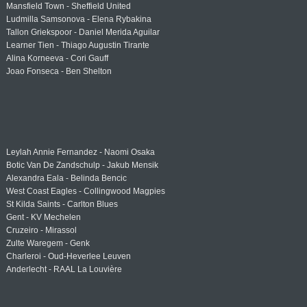
Mansfield Town - Sheffield United
Ludmilla Samsonova - Elena Rybakina
Tallon Griekspoor - Daniel Merida Aguilar
Learner Tien - Thiago Augustin Tirante
Alina Korneeva - Cori Gauff
Joao Fonseca - Ben Shelton
Leylah Annie Fernandez - Naomi Osaka
Botic Van De Zandschulp - Jakub Mensik
Alexandra Eala - Belinda Bencic
West Coast Eagles - Collingwood Magpies
St Kilda Saints - Carlton Blues
Gent - KV Mechelen
Cruzeiro - Mirassol
Zulte Waregem - Genk
Charleroi - Oud-Heverlee Leuven
Anderlecht - RAAL La Louvière